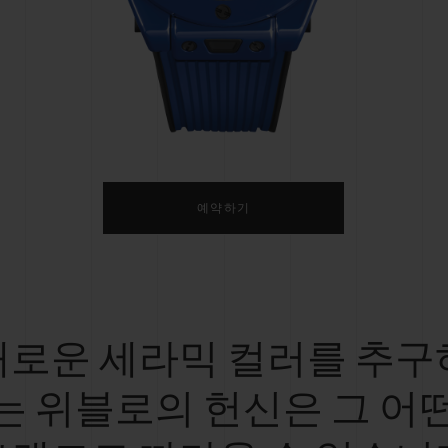
빅뱅
스피릿 오브 빅뱅
피치 세라믹
에센셜 토프
리로디
온라인 익스클루시브
 연장
예상 배송일
무료 배송 & 반품
안전한 결제
기
예약하기
부티크 검색
새로운 세라믹 컬러를 추구
는 위블로의 헌신은 그 어