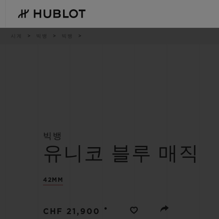
Skip
to
main
content
이
시계
빅뱅
빅뱅
동
경
로
최근 검색
신제품
최근 검색이 없습니다
빅뱅
유니코 블루 매직
42MM
•
CHF 21,900