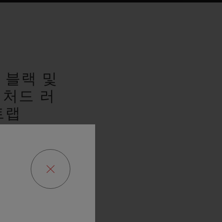
랩
 블랙 및
럭처드 러
트랩
에디션