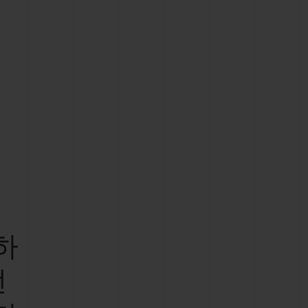
빅뱅
드 올 블랙
프트 파우치
하
떤