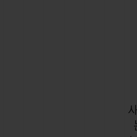
빅뱅
썸머 멀티 컬러 세라믹
익스클루시브 서비스
5+5 워런티
휴블로티스타 및
보증
연락처