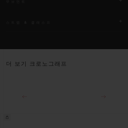
무브먼트
스트랩 & 클래스프
무브먼트
HUB1280 유니코 매뉴팩처 셀프 와인딩 크로노그래프 플라이백
무브먼트 및 컬럼 휠
스트랩
안감 처리된 블랙 및 블루 스트럭처드 러버 스트랩
파워 리저브
더 보기 크로노그래프
약 72시간
클래스프
블랙 세라믹 및 블랙 도금 티타늄 디플로이언트 버클 클래스프