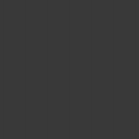
빅뱅
빅뱅
스피릿 오브 빅
썸머 멀티 컬러 세라믹
피치 세라믹
에센셜 토프
온라인 익스클
익스클루시브 서비스
5+5 워런티
휴블로티스타 및 연장 보증
예상 배송일
무료 배송 & 반품
안전한 결제
기프트 파우치