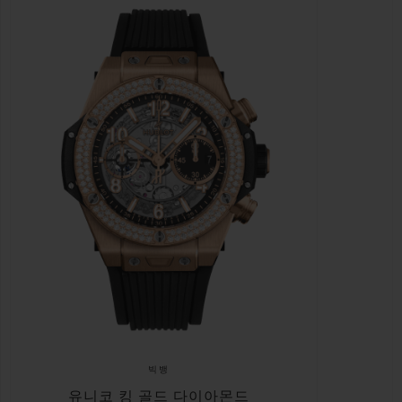
빅뱅
유니코 킹 골드 다이아몬드