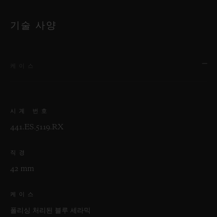
기술 사양
케이스
시계 번호
441.ES.5119.RX
직경
42 mm
케이스
폴리싱 처리된 블루 세라믹