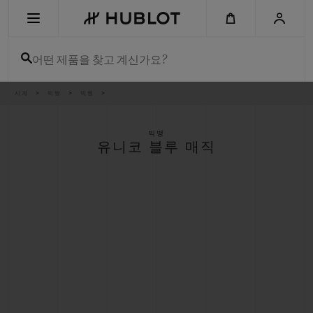
Skip
to
main
content
어떤 제품을 찾고 계신가요?
이
시계
빅뱅
빅뱅
최근 검색
동
경
로
최근 검색이 없습니다
빅뱅
유니코 블루 매직
신제품