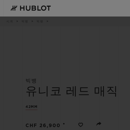
Skip
to
main
content
이
시계
빅뱅
빅뱅
동
경
로
최근 검색
신제품
최근 검색이 없습니다
빅뱅
유니코 레드 매직
42MM
•
CHF 26,900