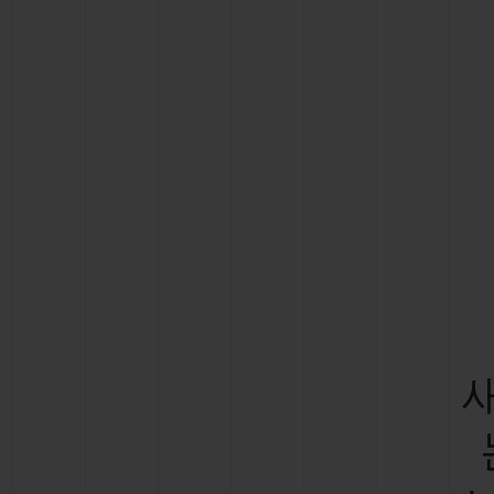
빅뱅
썸머 멀티 컬러 세라믹
익스클루시브 서비스
5+5 워런티
휴블로티스타 및
보증
연락처