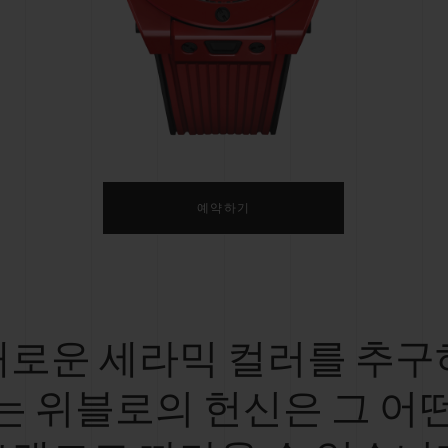
빅뱅
스피릿 오브 빅뱅
피치 세라믹
에센셜 토프
리로디
온라인 익스클루시브
 연장
예상 배송일
무료 배송 & 반품
안전한 결제
기
예약하기
부티크 검색
새로운 세라믹 컬러를 추구
는 위블로의 헌신은 그 어