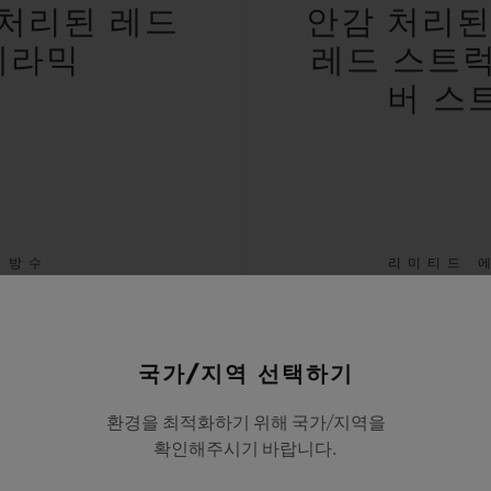
처리된 레드
안감 처리된
세라믹
레드 스트
버 스
방수
리미티드 
M/10ATM
50
국가/지역 선택하기
환경을 최적화하기 위해 국가/지역을
확인해주시기 바랍니다.
모든 사양 확인하기