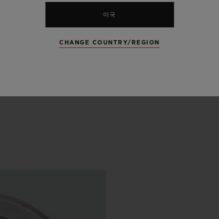
미국
CHANGE COUNTRY/REGION
리