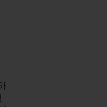
빅뱅
드 올 블랙
프트 파우치
하
떤