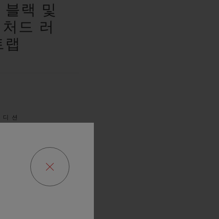
 블랙 및
럭처드 러
트랩
에디션
0