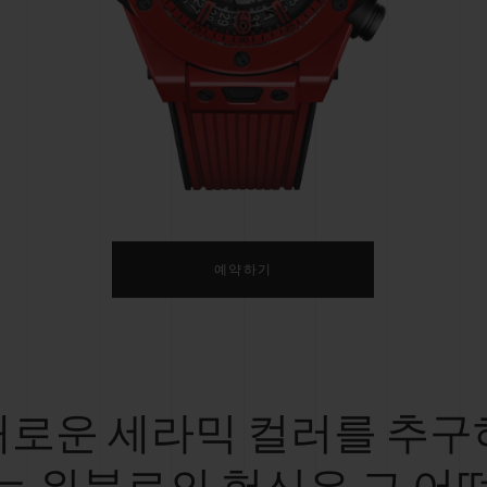
빅뱅
스피릿 오브 빅뱅
피치 세라믹
에센셜 토프
리로디
온라인 익스클루시브
 연장
예상 배송일
무료 배송 & 반품
안전한 결제
기
예약하기
부티크 검색
새로운 세라믹 컬러를 추구