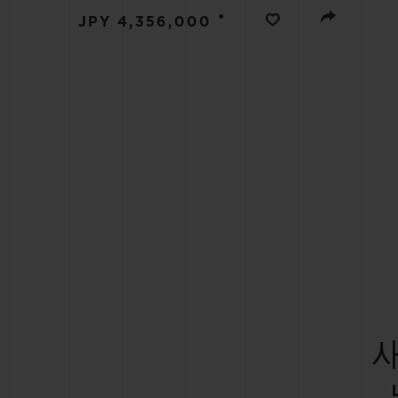
•
JPY 4,356,000
빅뱅
썸머 멀티 컬러 세라믹
익스클루시브 서비스
5+5 워런티
휴블로티스타 및
보증
연락처