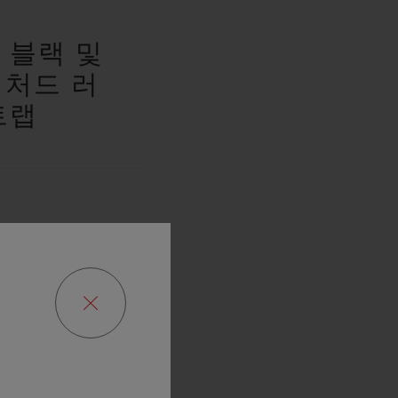
 블랙 및
럭처드 러
트랩
에디션
0