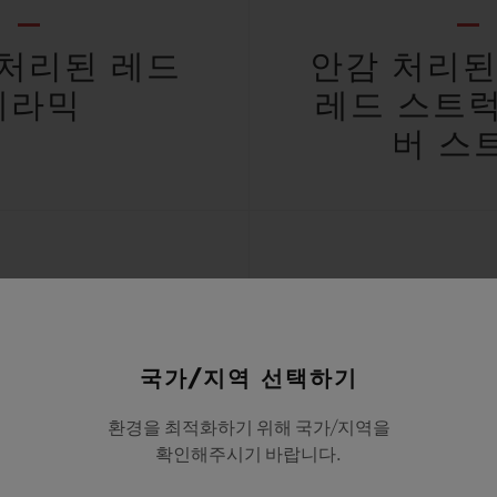
처리된 레드
안감 처리된
세라믹
레드 스트
버 스
방수
리미티드 
국가/지역 선택하기
M/10ATM
50
환경을 최적화하기 위해 국가/지역을
확인해주시기 바랍니다.