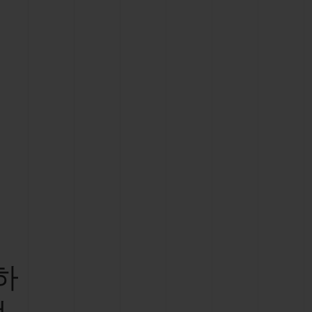
빅뱅
드 올 블랙
프트 파우치
하