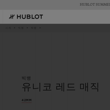
Skip
HUBLOT SUMM
to
main
content
이
시계
빅뱅
빅뱅
동
경
로
최근 검색
신제품
최근 검색이 없습니다
빅뱅
유니코 레드 매직
42MM