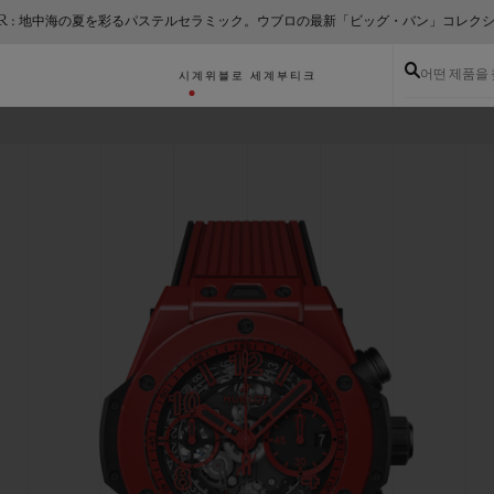
ER : 地中海の夏を彩るパステルセラミック。ウブロの最新「ビッグ・バン」コレク
어떤 제품을
시계
위블로 세계
부티크