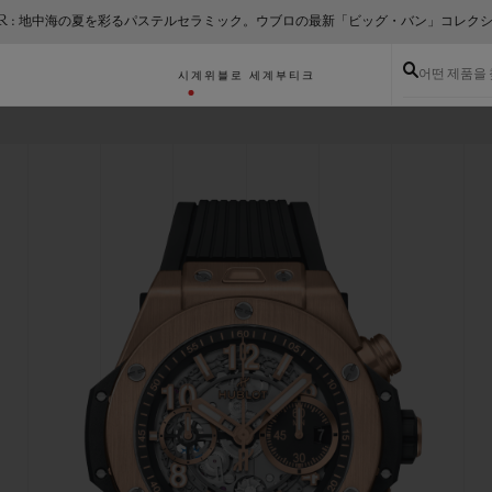
ER : 地中海の夏を彩るパステルセラミック。ウブロの最新「ビッグ・バン」コレク
어떤 제품을
시계
위블로 세계
부티크