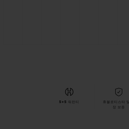
5+5 워런티
휴블로티스타 및
장 보증