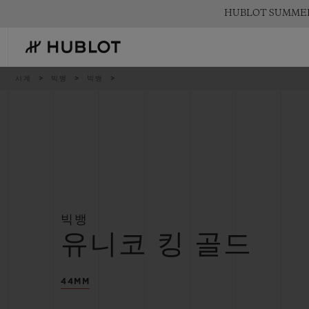
Skip
HUBLOT SUMM
to
main
content
이
시계
빅뱅
빅뱅
동
경
로
최근 검색
신제품
최근 검색이 없습니다
빅뱅
유니코 킹 골드
44MM