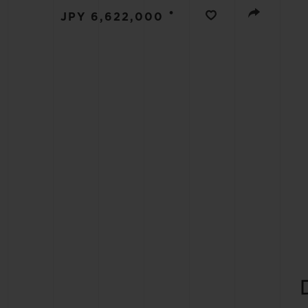
•
JPY 6,622,000
빅뱅
썸머 멀티 컬러 세라믹
익스클루시브 서비스
5+5 워런티
휴블로티스타 및
보증
연락처