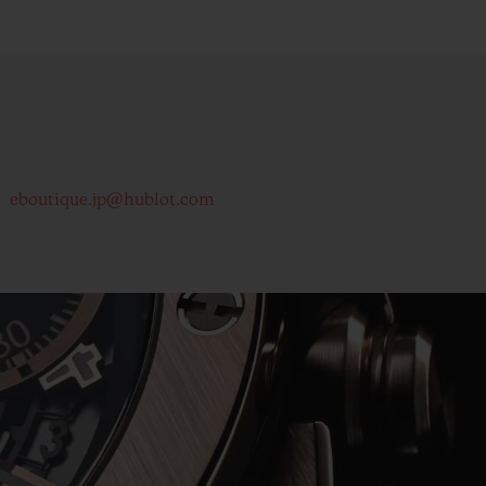
eboutique.jp@hublot.com