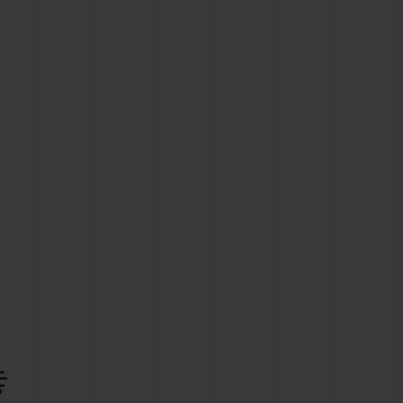
빅뱅
드 올 블랙
프트 파우치
놓