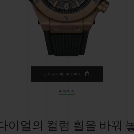
빅뱅
스피릿 오브 빅뱅
피치 세라믹
에센셜 토프
리로디
온라인 익스클루시브
 연장
예상 배송일
무료 배송 & 반품
안전한 결제
기
장바구니에 추가하기
예약하기
부티크 검색
다이얼의 컬럼 휠을 바꿔 