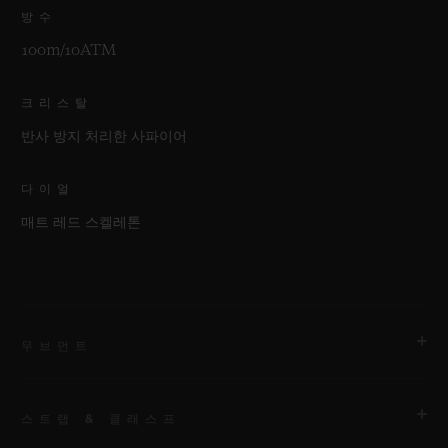
방수
100m/10ATM
크리스탈
반사 방지 처리한 사파이어
다이얼
매트 레드 스켈레톤
무브먼트
스트랩 & 클래스프
무브먼트