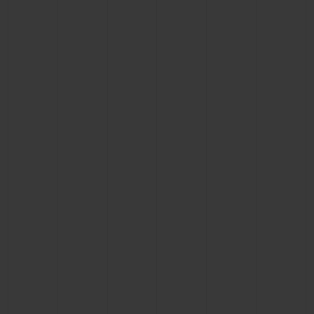
빅뱅
빅뱅
스피릿 오브 빅
썸머 멀티 컬러 세라믹
피치 세라믹
에센셜 토프
온라인 익스클
익스클루시브 서비스
5+5 워런티
휴블로티스타 및 연장 보증
예상 배송일
무료 배송 & 반품
안전한 결제
기프트 파우치