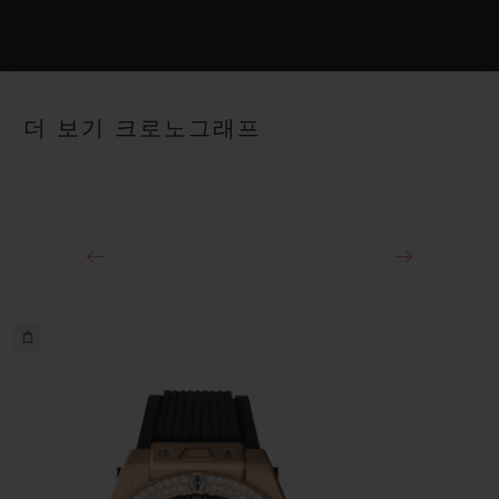
HUB1280 유니코 매뉴팩처 셀프 와인딩 크로노그래프 플라이백
무브먼트 및 컬럼 휠
스트랩
안감 처리된 블랙 및 레드 스트럭처드 러버 스트랩
파워 리저브
더 보기 크로노그래프
약 72시간
클래스프
블랙 세라믹 및 블랙 도금 티타늄 디플로이언트 버클 클래스프