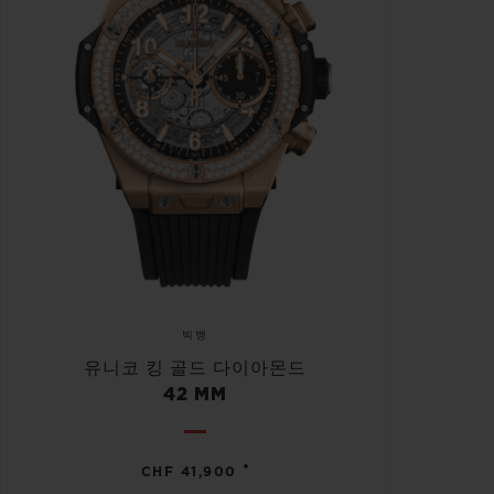
빅뱅
유니코 킹 골드 다이아몬드
42 MM
•
CHF 41,900