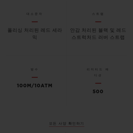
대소문자
스트랩
폴리싱 처리된 레드 세라
안감 처리된 블랙 및 레드
믹
스트럭처드 러버 스트랩
방수
리미티드 에
디션
100M/10ATM
500
모든 사양 확인하기