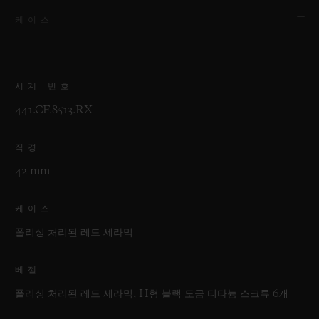
케이스
시계 번호
441.CF.8513.RX
직경
42 mm
케이스
폴리싱 처리된 레드 세라믹
베젤
폴리싱 처리된 레드 세라믹, H형 블랙 도금 티타늄 스크류 6개