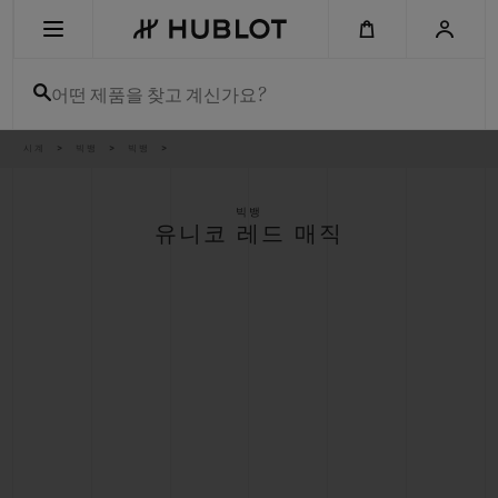
Skip
to
main
content
어떤 제품을 찾고 계신가요?
이
시계
빅뱅
빅뱅
최근 검색
동
경
로
최근 검색이 없습니다
빅뱅
유니코 레드 매직
신제품