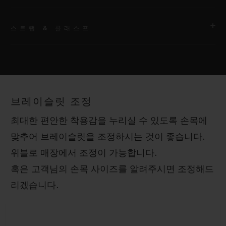
스트랩 & 클래스프
무브먼트
HUB1110 셀프 와인딩 무브먼트
스트랩
파워 리저브
매끈한 블랙 러버 스트랩
약 48시간
브레이슬릿 조정
클래스프
최대한 편안한 착용감을 누리실 수 있도록 손목에
블랙 세라믹 및 블랙 도금 티타늄 스페셜 디플로이언트 버클 클래
맞추어 브레이슬릿을 조정하시는 것이 좋습니다.
스프
위블로 매장에서 조정이 가능합니다.
혹은 고객님의 손목 사이즈를 알려주시면 조정해드
리겠습니다.