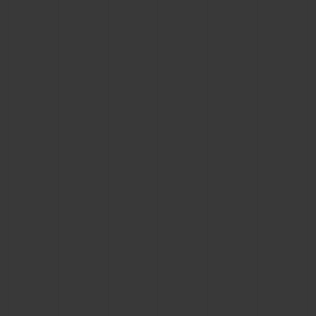
빅뱅
빅뱅
스피릿 오브 빅
썸머 멀티 컬러 세라믹
피치 세라믹
에센셜 토프
온라인 익스클
익스클루시브 서비스
5+5 워런티
휴블로티스타 및 연장 보증
예상 배송일
무료 배송 & 반품
안전한 결제
기프트 파우치