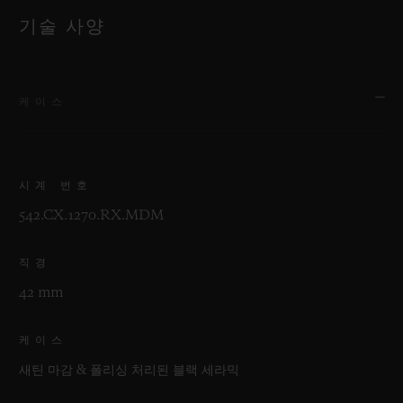
기술 사양
케이스
시계 번호
542.CX.1270.RX.MDM
직경
42 mm
케이스
새틴 마감 & 폴리싱 처리된 블랙 세라믹