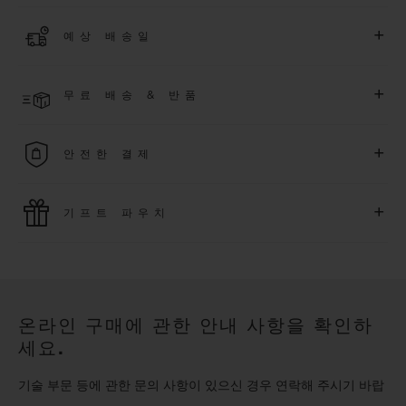
더 알아보기
위블로 커뮤니티에 가입하여
2026
년
1
월
1
일 이후 구매한 워치
+
예상 배송일
에 대해
5
년 추가 워런티 혜택
(
약관 적용
)
을 받으세요
.
또한 다양
한 익스클루시브 이벤트에도 참여하실 수 있습니다
.
결제 접수 후 영업일 기준 2~6일 이내에 배송될 것으로 예상됩니
더 알아보기
+
무료 배송 & 반품
다. *재고 상황에 따라 달라질 수 있습니다*.
무료 배송 및 간단하고 편리하게 이용할 수 있는 무료 반품 혜택
+
안전한 결제
을 누려보세요
위블로는 최신 결제 기술을 활용합니다. 온라인으로 구매하신
+
기프트 파우치
모든 제품은 빠르고 안전하게 결제가 가능하며, 개인정보를 안
전하게 보호합니다.
위블로의 무료 기프트 파우치로 기프트에 더욱 특별한 매력을 더
해보세요.
온라인 구매에 관한 안내 사항을 확인하
세요.
기술 부문 등에 관한 문의 사항이 있으신 경우 연락해 주시기 바랍