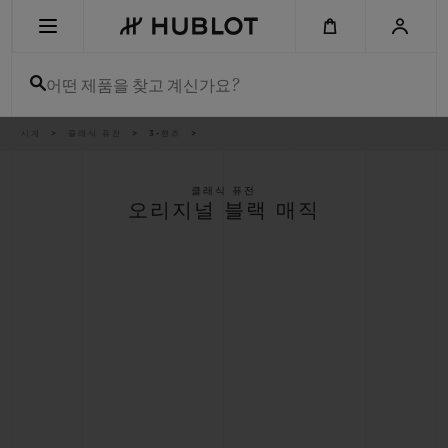
Skip
to
main
content
어떤 제품을 찾고 계신가요?
이
시계
클래식 퓨전
3-핸즈
최근 검색
동
경
로
최근 검색이 없습니다
클래식 퓨전
오리지널 블랙 매직
신제품