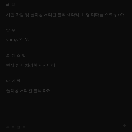
베젤
새틴 마감 및 폴리싱 처리된 블랙 세라믹, H형 티타늄 스크류 6개
방수
50m/5ATM
크리스탈
반사 방지 처리한 사파이어
다이얼
폴리싱 처리된 블랙 라커
무브먼트