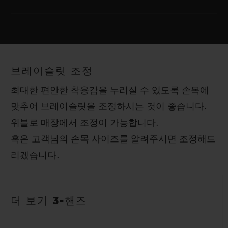
무브먼트
HUB1110 셀프 와인딩 무브먼트
스트랩
파워 리저브
매끈한 블랙 러버 스트랩
약 48시간
브레이슬릿 조정
클래스프
최대한 편안한 착용감을 누리실 수 있도록 손목에
블랙 세라믹 및 블랙 도금 티타늄 스페셜 디플로이언트 버클 클래
맞추어 브레이슬릿을 조정하시는 것이 좋습니다.
스프
위블로 매장에서 조정이 가능합니다.
혹은 고객님의 손목 사이즈를 알려주시면 조정해드
리겠습니다.
더 보기 3-핸즈