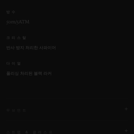
방수
50m/5ATM
크리스탈
반사 방지 처리한 사파이어
다이얼
폴리싱 처리된 블랙 라커
무브먼트
스트랩 & 클래스프