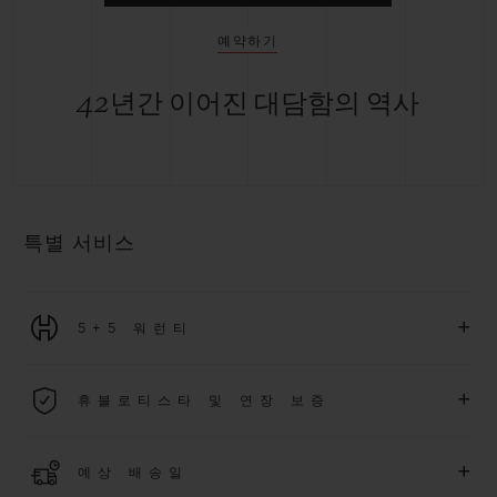
예약하기
42년간 이어진 대담함의 역사
특별 서비스
+
5+5 워런티
2026년 1월 1일부터 구매한 모든 워치에는 5년 국제 워런티가 적
+
휴블로티스타 및 연장 보증
용됩니다.
더 알아보기
위블로 커뮤니티에 가입하여
2026
년
1
월
1
일 이후 구매한 워치
+
예상 배송일
에 대해
5
년 추가 워런티 혜택
(
약관 적용
)
을 받으세요
.
또한 다양