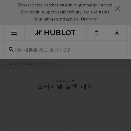
Skip
Shop selected watches with up to 48 months' interest-
to
main
free credit, subject to affordability, age and status.
content
Minimum spend applies.
Discover
최근 검색
어떤 제품을 찾고 계신가요?
최근 검색이 없습니다
신제품
이
시계
클래식 퓨전
3-핸즈
동
경
로
클래식 퓨전
오리지널 블랙 매직