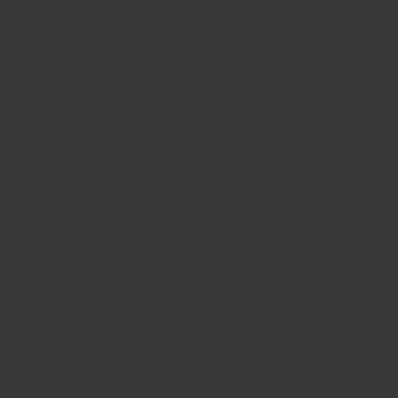
빅뱅
빅뱅
스피릿 오브 빅
썸머 멀티 컬러 세라믹
피치 세라믹
에센셜 토프
온라인 익스클
익스클루시브 서비스
5+5 워런티
휴블로티스타 및 연장 보증
예상 배송일
무료 배송 & 반품
안전한 결제
기프트 파우치