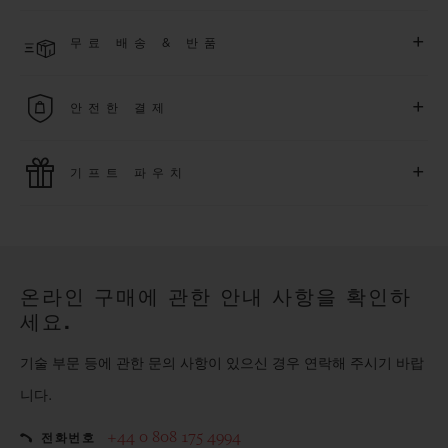
한 익스클루시브 이벤트에도 참여하실 수 있습니다
.
결제 접수 후 영업일 기준 3~5일 이내에 배송될 것으로 예상됩니
더 알아보기
+
무료 배송 & 반품
다. *재고 상황에 따라 달라질 수 있습니다*.
무료 배송 및 간단하고 편리하게 이용할 수 있는 무료 반품 혜택
+
안전한 결제
을 누려보세요
위블로는 최신 결제 기술을 활용합니다. 온라인으로 구매하신
+
기프트 파우치
모든 제품은 빠르고 안전하게 결제가 가능하며, 개인정보를 안
전하게 보호합니다.
위블로의 무료 기프트 파우치로 기프트에 더욱 특별한 매력을 더
해보세요.
온라인 구매에 관한 안내 사항을 확인하
세요.
기술 부문 등에 관한 문의 사항이 있으신 경우 연락해 주시기 바랍
니다.
+44 0 808 175 4994
전화번호