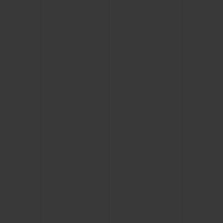
빅뱅
빅뱅
스피릿 오브 빅
썸머 멀티 컬러 세라믹
피치 세라믹
에센셜 토프
온라인 익스클
익스클루시브 서비스
5+5 워런티
휴블로티스타 및 연장 보증
예상 배송일
무료 배송 & 반품
안전한 결제
기프트 파우치