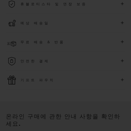
+
휴블로티스타 및 연장 보증
용됩니다.
더 알아보기
위블로 커뮤니티에 가입하여
2026
년
1
월
1
일 이후 구매한 워치
+
예상 배송일
에 대해
5
년 추가 워런티 혜택
(
약관 적용
)
을 받으세요
.
또한 다양
한 익스클루시브 이벤트에도 참여하실 수 있습니다
.
결제 접수 후 영업일 기준 2~5일 이내에 배송될 것으로 예상됩니
더 알아보기
+
무료 배송 & 반품
다. *재고 상황에 따라 달라질 수 있습니다*.
무료 배송 및 간단하고 편리하게 이용할 수 있는 무료 반품 혜택
+
안전한 결제
을 누려보세요
위블로는 최신 결제 기술을 활용합니다. 온라인으로 구매하신
+
기프트 파우치
모든 제품은 빠르고 안전하게 결제가 가능하며, 개인정보를 안
전하게 보호합니다.
위블로의 무료 기프트 파우치로 기프트에 더욱 특별한 매력을 더
해보세요.
온라인 구매에 관한 안내 사항을 확인하
세요.