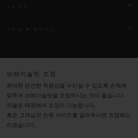
무브먼트
스트랩 & 클래스프
무브먼트
HUB1110 셀프 와인딩 무브먼트
스트랩
파워 리저브
매끈한 블랙 러버 스트랩
약 48시간
브레이슬릿 조정
클래스프
최대한 편안한 착용감을 누리실 수 있도록 손목에
블랙 세라믹 및 블랙 도금 티타늄 스페셜 디플로이언트 버클 클래
맞추어 브레이슬릿을 조정하시는 것이 좋습니다.
스프
위블로 매장에서 조정이 가능합니다.
혹은 고객님의 손목 사이즈를 알려주시면 조정해드
리겠습니다.