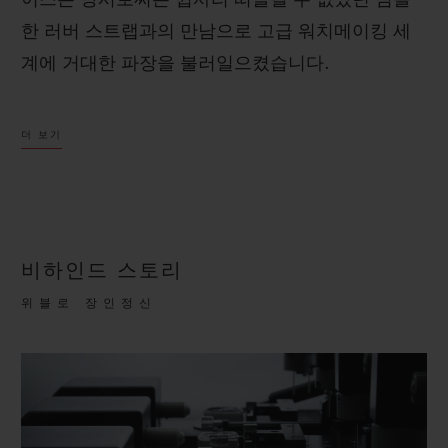
이스는 당시로써는 쉽사리 떠올릴 수 없었던 심플
한 러버 스트랩과의 만남으로 고급 워치메이킹 세
계에 거대한 파장을 불러일으켰습니다.
색다른 시계 제품을 원했던 시계 애호가의 마음을
더 보기
사로잡은 이 시계는 대담함을 원동력으로 삼아 선
구적인 비전을 지향하며 쉼 없이 추진력을 발휘해
왔습니다. 이 비전은 신제품 개발, 디자인, 파트너
십에 이르기까지 위블로의 모든 활동에 영감을 선
비하인드 스토리
사했습니다.
위블로 장인정신
클래식 퓨전 오리지널은 시대를 초월하는 심플한
디자인으로 혈기왕성하면서도 성숙한 매력을 표현
합니다.