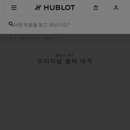
Skip
to
main
content
어떤 제품을 찾고 계신가요?
이
시계
클래식 퓨전
3-핸즈
최근 검색
동
경
로
최근 검색이 없습니다
클래식 퓨전
오리지널 블랙 매직
신제품