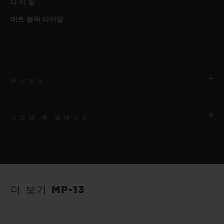
다이얼
매트 블랙 다이얼
무브먼트
스트랩 & 클래스프
무브먼트
HUB6200 매뉴얼 와인딩, 투르비용, 2축, 파워 리저브 무브먼트
스트랩
파워 리저브
안감 처리된 블랙 러버 스트랩
96시간
더 보기 MP-13
클래스프
티타늄 디플로이언트 버클 클래스프