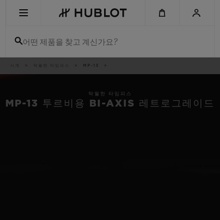
Skip
to
main
content
어떤 제품을 찾고 계신가요?
이
시계
탁월한 타임피스
MP-13
최근 검색
동
경
로
최근 검색이 없습니다
탁월한 타임피스
MP-13 투르비용 BI-AXIS 레트로그레이드
신제품