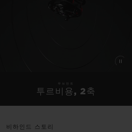
무브먼트
투르비용, 2축
비하인드 스토리