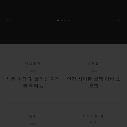
대소문자
스트랩
새틴 마감 및 폴리싱 처리
안감 처리된 블랙 러버 스
된 티타늄
트랩
방수
리미티드 에
디션