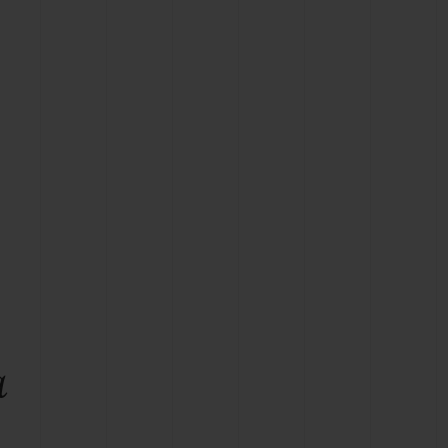
T OF BIG BANG
BIG BANG
NTIAL TAUPE
RELOADED ALL BLACK
IVIDADE ONLINE
OLUÇÕES
PAGAMENTO SEGURO
EMBALAGEM DE
IA
PRESENTES
NCONTRAR UMA BOUTIQUE
a