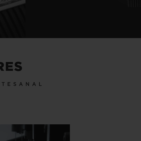
RES
RTESANAL