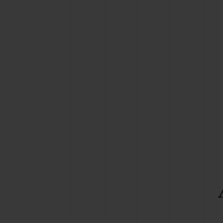
BIG BANG
SUMMER MULTI-COLORE
CERAMIC
SERVIÇIOS EXCLUSIVOS
GARANTIA 5+5
GAR