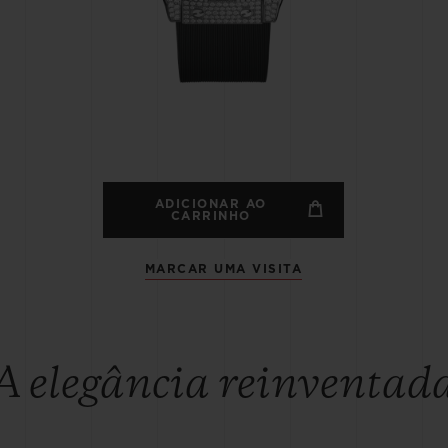
BIG BANG
SPIRI
D
PEACH CERAMIC
ESSE
EXCLUS
HUBLOTISTA E
ENTREGA PROGRAMADA
ENTREGA E DEV
ANTIA ESTENDIDA
DE CORTES
ADICIONAR AO
CARRINHO
MARCAR UMA VISITA
CONTATO
E
A elegância reinventad