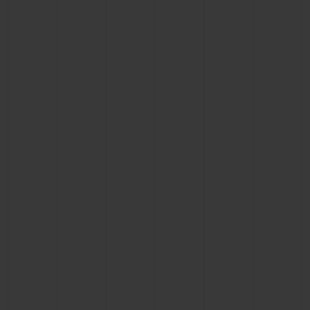
BIG BANG
BIG BANG
SPIRIT OF BIG
SUMMER MULTI-
PEACH CERAMIC
ESSENTIAL T
COLORED CERAMIC
EXCLUSIVID
ONLINE
SERVIÇIOS EXCLUSIVOS
GARANTIA 5+5
HUBLOTISTA E GARANTIA ESTENDIDA
ENTREGA PROGRAMADA
ENTREGA E DEVOLUÇÕES DE CORTESIA
PAGAMENTO SEGURO
EMBALAGEM DE PRESENTES