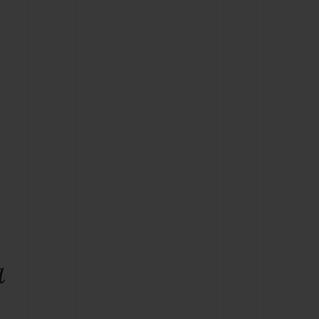
T OF BIG BANG
BIG BANG
NTIAL TAUPE
RELOADED ALL BLACK
IVIDADE ONLINE
OLUÇÕES
PAGAMENTO SEGURO
EMBALAGEM DE
IA
PRESENTES
NCONTRAR UMA BOUTIQUE
a