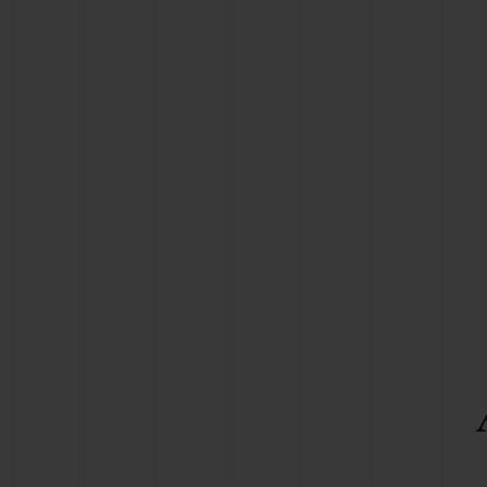
BIG BANG
SUMMER MULTI-COLORE
CERAMIC
SERVIÇIOS EXCLUSIVOS
GARANTIA 5+5
GAR