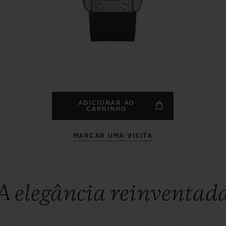
BIG BANG
SPIRI
D
PEACH CERAMIC
ESSE
EXCLUS
HUBLOTISTA E
ENTREGA PROGRAMADA
ENTREGA E DEV
ANTIA ESTENDIDA
DE CORTES
ADICIONAR AO
CARRINHO
MARCAR UMA VISITA
CONTATO
E
A elegância reinventad