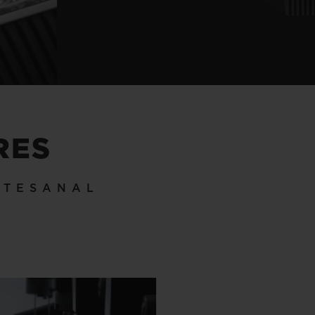
RES
RTESANAL