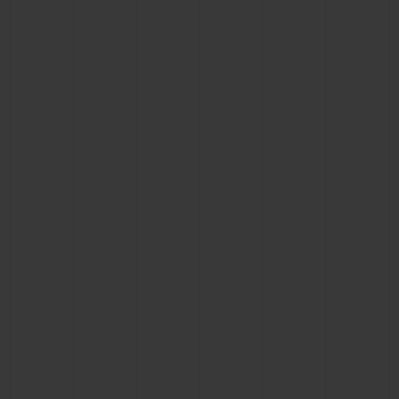
BIG BANG
BIG BANG
SPIRIT OF BIG
SUMMER MULTI-
PEACH CERAMIC
ESSENTIAL T
COLORED CERAMIC
EXCLUSIVID
ONLINE
SERVIÇIOS EXCLUSIVOS
GARANTIA 5+5
HUBLOTISTA E GARANTIA ESTENDIDA
ENTREGA PROGRAMADA
ENTREGA E DEVOLUÇÕES DE CORTESIA
PAGAMENTO SEGURO
EMBALAGEM DE PRESENTES