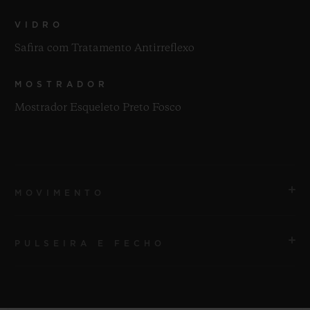
VIDRO
Safira com Tratamento Antirreflexo
MOSTRADOR
Mostrador Esqueleto Preto Fosco
MOVIMENTO
PULSEIRA E FECHO
MOVIMENTO
HUB1280 Movimento cronógrafo Flyback de
manufatura UNICO com corda automática e roda de
PULSEIRA