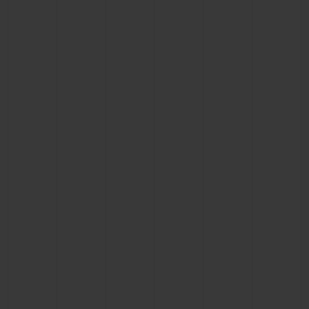
BIG BANG
BIG BANG
SPIRIT OF BIG
SUMMER MULTI-
PEACH CERAMIC
ESSENTIAL T
COLORED CERAMIC
EXCLUSIVID
ONLINE
SERVIÇIOS EXCLUSIVOS
GARANTIA 5+5
HUBLOTISTA E GARANTIA ESTENDIDA
ENTREGA PROGRAMADA
ENTREGA E DEVOLUÇÕES DE CORTESIA
PAGAMENTO SEGURO
EMBALAGEM DE PRESENTES