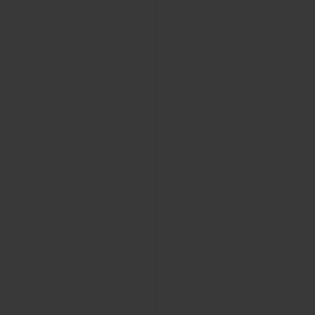
BIG BANG
BIG BANG
SPIRIT OF BIG
SUMMER MULTI-
PEACH CERAMIC
ESSENTIAL T
COLORED CERAMIC
EXCLUSIVID
ONLINE
SERVIÇIOS EXCLUSIVOS
GARANTIA 5+5
HUBLOTISTA E GARANTIA ESTENDIDA
ENTREGA PROGRAMADA
ENTREGA E DEVOLUÇÕES DE CORTESIA
PAGAMENTO SEGURO
EMBALAGEM DE PRESENTES