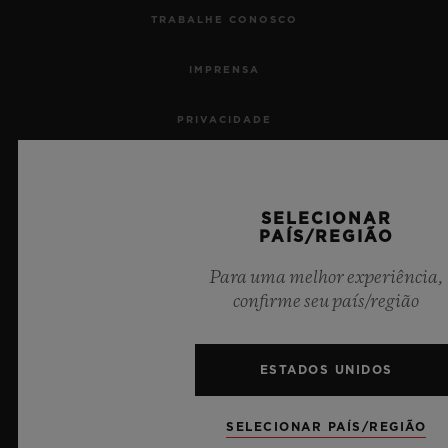
TRABALHE CONOSCO
IMPRENSA
PRIVACIDADE
AVISO LEGAL E TERMOS DE USO
SELECIONAR
TERMOS E CONDIÇÕES DE USO
PAÍS/REGIÃO
COMPROMISSO ÉTICO
Para uma melhor experiência,
confirme seu país/região
ACESSIBILIDADE
ESTADOS UNIDOS
MSA TRANSPARENCY
SITEMAP
SELECIONAR PAÍS/REGIÃO