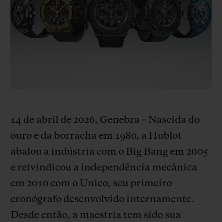
BIG BANG
BIG BANG
SPIRIT OF BIG
SUMMER MULTI-
PEACH CERAMIC
ESSENTIAL T
COLORED CERAMIC
EXCLUSIVID
ONLINE
SERVIÇIOS EXCLUSIVOS
GARANTIA 5+5
HUBLOTISTA E GARANTIA ESTENDIDA
14 de abril de 2026, Genebra – Nascida do
ouro e da borracha em 1980, a Hublot
ENTREGA PROGRAMADA
abalou a indústria com o Big Bang em 2005
e reivindicou a independência mecânica
ENTREGA E DEVOLUÇÕES DE CORTESIA
em 2010 com o Unico, seu primeiro
PAGAMENTO SEGURO
cronógrafo desenvolvido internamente.
Desde então, a maestria tem sido sua
EMBALAGEM DE PRESENTES