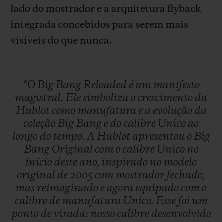
lado do mostrador e a arquitetura flyback
integrada concebidos para serem mais
visíveis do que nunca.
“O
Big
Bang
Reloaded
é
um
manifesto
magistral.
Ele
simboliza
o
crescimento
da
Hublot
como
manufatura
e
a
evolução
da
coleção
Big
Bang
e
do
calibre
Unico
ao
longo
do
tempo.
A
Hublot
apresentou
o
Big
Bang
Original
com
o
calibre
Unico
no
início
deste
ano,
inspirado
no
modelo
original
de
2005
com
mostrador
fechado,
mas
reimaginado
e
agora
equipado
com
o
calibre
de
manufatura
Unico.
Esse
foi
um
ponto
de
virada:
nosso
calibre
desenvolvido