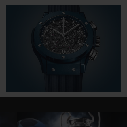
do movimento esqueleto HUB1155, que
também serve como uma plataforma para
um mostrador em safira transparente. Este
mostrador é decorado com marcadores de
horas aplicados e contadores iguais para os
minutos e segundos do cronógrafo que
parecem flutuar misteriosamente no
movimento abaixo. A safira sob o contador
de segundos às 3 horas é um detalhe extra
com a estrela do logo da Liga dos
Campeões UEFA.