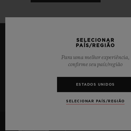
SELECIONAR
MANTENHA-ME ATUALIZADO
PAÍS/REGIÃO
Desejo manter-me atualizado com as
Para uma melhor experiência,
confirme seu país/região
últimas notícias da Hublot.
ESTADOS UNIDOS
INSCREVA-SE
SELECIONAR PAÍS/REGIÃO