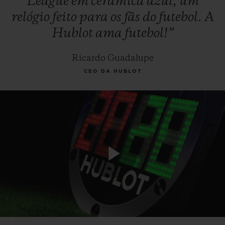
League
em
cerâmica
azul,
um
relógio
feito
para
os
fãs
do
futebol.
A
Hublot
ama
futebol!”
Ricardo Guadalupe
CEO DA HUBLOT
Play