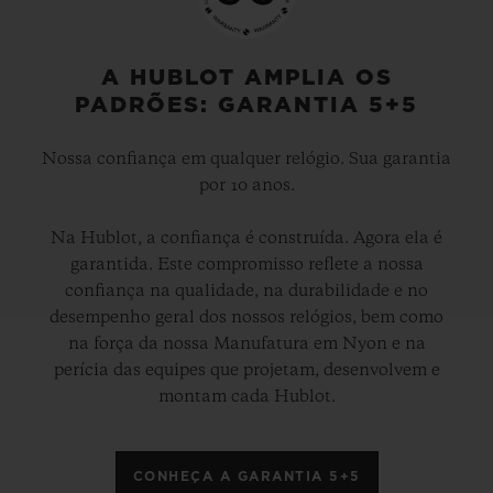
Desde então, a Hublot cronometra todos os
campeonatos europeus da UEFA e, nesse
verão, ela retornará o tão esperado torneio
A HUBLOT AMPLIA OS
PADRÕES: GARANTIA 5+5
UEFA Euro 2020 que, pela primeira vez,
acontecerá em 12 cidades sedes espalhadas
Nossa confiança em qualquer relógio. Sua garantia
pela Europa.
por 10 anos.
Na Hublot, a confiança é construída. Agora ela é
A Hublot também é o ‘cronometrista oficial’
garantida. Este compromisso reflete a nossa
da FIFA World Cup desde 2010 e
confiança na qualidade, na durabilidade e no
cronometrou os torneios na África do Sul,
desempenho geral dos nossos relógios, bem como
na força da nossa Manufatura em Nyon e na
Brasil e Rússia. O fabricante de relógios de
perícia das equipes que projetam, desenvolvem e
luxo suíço tornou-se o parceiro de relógios
montam cada Hublot.
oficial e licenciado da Liga dos Campeões
UEFA em 2015.
CONHEÇA A GARANTIA 5+5