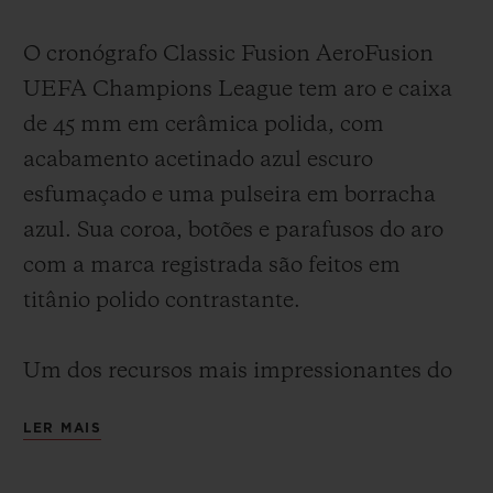
Video
O cronógrafo Classic Fusion AeroFusion
UEFA Champions League tem aro e caixa
de 45 mm em cerâmica polida, com
acabamento acetinado azul escuro
esfumaçado e uma pulseira em borracha
azul. Sua coroa, botões e parafusos do aro
com a marca registrada são feitos em
titânio polido contrastante.
Um dos recursos mais impressionantes do
relógio é seu mostrador tridimensional
LER MAIS
profundo. O visual gráfico é criado pela
forma arquitetônica das pontes enegrecidas