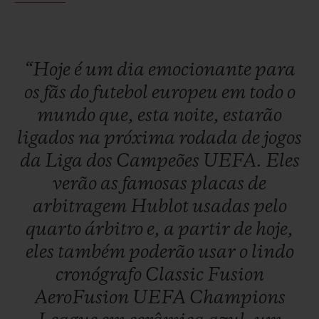
“Hoje
é
um
dia
emocionante
para
os
fãs
do
futebol
europeu
em
todo
o
mundo
que,
esta
noite,
estarão
ligados
na
próxima
rodada
de
jogos
da
Liga
dos
Campeões
UEFA.
Eles
verão
as
famosas
placas
de
arbitragem
Hublot
usadas
pelo
quarto
árbitro
e,
a
partir
de
hoje,
eles
também
poderão
usar
o
lindo
cronógrafo
Classic
Fusion
AeroFusion
UEFA
Champions