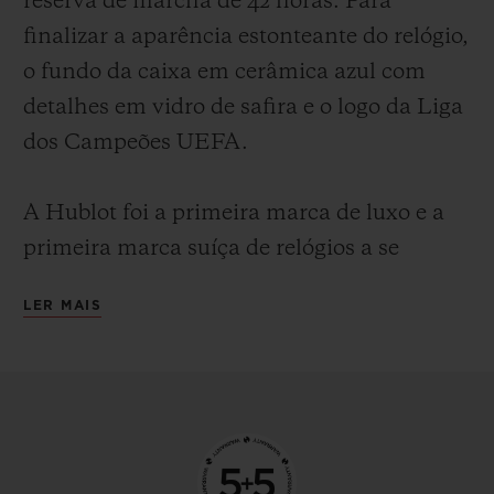
reserva de marcha de 42 horas. Para
finalizar a aparência estonteante do relógio,
o fundo da caixa em cerâmica azul com
detalhes em vidro de safira e o logo da Liga
dos Campeões UEFA.
A Hublot foi a primeira marca de luxo e a
primeira marca suíça de relógios a se
envolver com o futebol. Em 2006, ela
LER MAIS
patrocinou a seleção suíça e, em 2008,
começou uma duradoura parceria com a
UEFA ao tornar-se o "cronometrista oficial"
da UEFA Euro 2008.