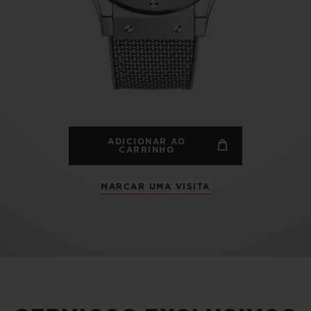
BIG BANG
SPIRI
D
PEACH CERAMIC
ESSE
EXCLUS
HUBLOTISTA E
ENTREGA PROGRAMADA
ENTREGA E DEV
ANTIA ESTENDIDA
DE CORTES
ADICIONAR AO
CARRINHO
MARCAR UMA VISITA
CONTATO
E