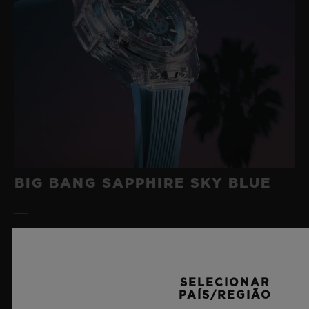
BIG BANG SAPPHIRE SKY BLUE
8 de julho de 2026, Nyon, Suíça – Como indiscutível
Mestre da Safira, mais uma vez a Hublot eleva os
patamares da relojoaria com o novo Big Bang Sapphire
SELECIONAR
Sky Blue. Confeccionado em safira com uma
PAÍS/REGIÃO
transparência azul celeste cativante, esta edição