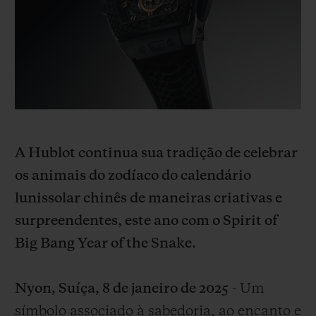
BIG BANG
BIG BANG
SPIRIT OF BIG
SUMMER MULTI-
PEACH CERAMIC
ESSENTIAL T
COLORED CERAMIC
EXCLUSIVID
ONLINE
SERVIÇIOS EXCLUSIVOS
GARANTIA 5+5
A Hublot continua sua tradição de celebrar
HUBLOTISTA E GARANTIA ESTENDIDA
os animais do zodíaco do calendário
lunissolar chinês de maneiras criativas e
ENTREGA PROGRAMADA
surpreendentes, este ano com o Spirit of
ENTREGA E DEVOLUÇÕES DE CORTESIA
Big Bang Year of the Snake.
PAGAMENTO SEGURO
Nyon, Suíça, 8 de janeiro de 2025
- Um
símbolo associado à sabedoria, ao encanto e
EMBALAGEM DE PRESENTES