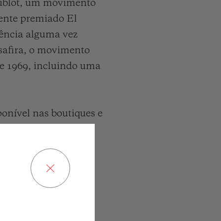
Hublot, um movimento
mente premiado El
uência alguma vez
safira, o movimento
de 1969, incluindo uma
ponível nas boutiques e