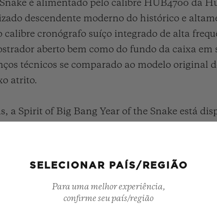
he Snake é alimentado pelo calibre HUB4700 da 
izado descendente moderno do histórico e alta
 calibre cronógrafo suíço integrado de alta freq
mostrador aberto bem como do fundo da caixa em 
anços técnicos se comparado ao modelo original 
o atrito.
, a Spirit of Big Bang Year of the Snake está dis
ot em todo o mundo.
SELECIONAR PAÍS/REGIÃO
Para uma melhor experiência,
confirme seu país/região