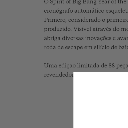
O Spirit of Big Bang Year of t
cronógrafo automático esquelet
Primero, considerado o primeiro
produzido. Visível através do 
abriga diversas inovações e av
roda de escape em silício de baix
Uma edição limitada de 88 peças
revendedores autorizados Hubl