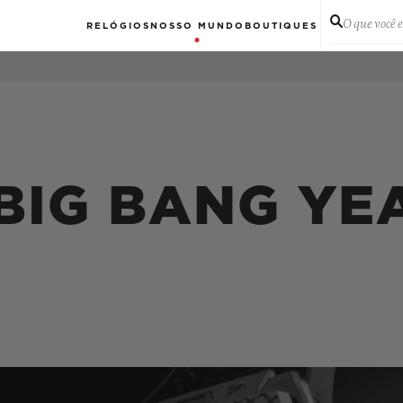
O que você 
RELÓGIOS
NOSSO MUNDO
BOUTIQUES
 BIG BANG YE