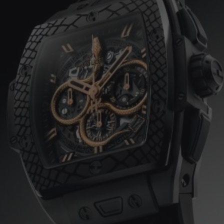
BIG BANG
SPIRI
D
PEACH CERAMIC
ESSE
EXCLUS
HUBLOTISTA E
ENTREGA PROGRAMADA
ENTREGA E DEV
ANTIA ESTENDIDA
DE CORTES
CONTATO
E