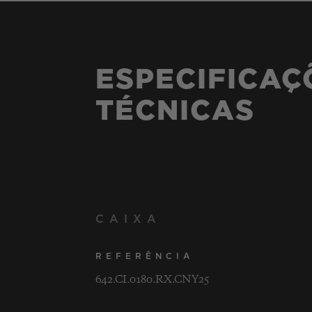
ESPECIFICAÇ
TÉCNICAS
CAIXA
REFERÊNCIA
642.CI.0180.RX.CNY25