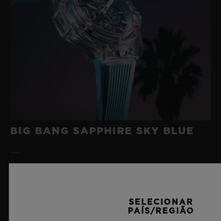
BIG BANG SAPPHIRE SKY BLUE
8 de julho de 2026, Nyon, Suíça – Como indiscutível
Mestre da Safira, mais uma vez a Hublot eleva os
patamares da relojoaria com o novo Big Bang Sapphire
SELECIONAR
Sky Blue. Confeccionado em safira com uma
PAÍS/REGIÃO
transparência azul celeste cativante, esta edição