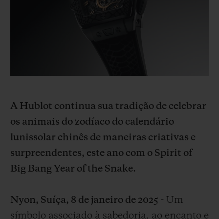
BIG BANG
BIG BANG
SPIRIT OF BIG
SUMMER MULTI-
PEACH CERAMIC
ESSENTIAL T
COLORED CERAMIC
EXCLUSIVID
ONLINE
SERVIÇIOS EXCLUSIVOS
GARANTIA 5+5
A Hublot continua sua tradição de celebrar
HUBLOTISTA E GARANTIA ESTENDIDA
os animais do zodíaco do calendário
lunissolar chinês de maneiras criativas e
ENTREGA PROGRAMADA
surpreendentes, este ano com o Spirit of
ENTREGA E DEVOLUÇÕES DE CORTESIA
Big Bang Year of the Snake.
PAGAMENTO SEGURO
Nyon, Suíça, 8 de janeiro de 2025
- Um
símbolo associado à sabedoria, ao encanto e
EMBALAGEM DE PRESENTES