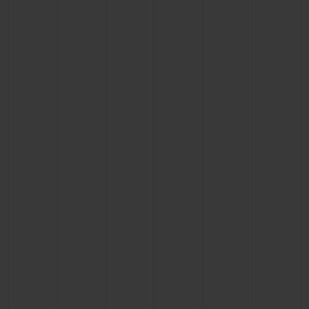
BIG BANG
BIG BANG
SPIRIT OF BIG
SUMMER MULTI-
PEACH CERAMIC
ESSENTIAL T
COLORED CERAMIC
EXCLUSIVID
ONLINE
SERVIÇIOS EXCLUSIVOS
GARANTIA 5+5
HUBLOTISTA E GARANTIA ESTENDIDA
ENTREGA PROGRAMADA
ENTREGA E DEVOLUÇÕES DE CORTESIA
PAGAMENTO SEGURO
EMBALAGEM DE PRESENTES