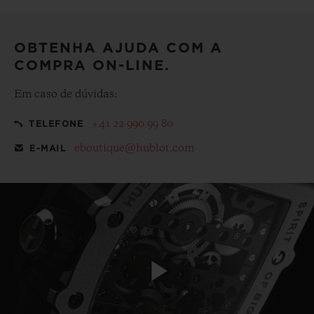
embalagem de presentes emblemática de cortesia
OBTENHA AJUDA COM A
COMPRA ON-LINE.
Em caso de dúvidas:
+41 22 990 99 80
TELEFONE
eboutique@hublot.com
E-MAIL
Play