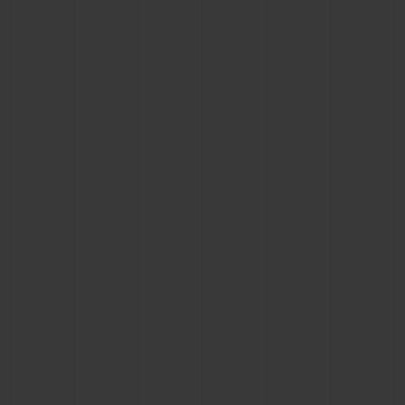
BIG BANG
BIG BANG
SPIRIT OF BIG
SUMMER MULTI-
PEACH CERAMIC
ESSENTIAL T
COLORED CERAMIC
EXCLUSIVID
ONLINE
SERVIÇIOS EXCLUSIVOS
GARANTIA 5+5
HUBLOTISTA E GARANTIA ESTENDIDA
ENTREGA PROGRAMADA
ENTREGA E DEVOLUÇÕES DE CORTESIA
PAGAMENTO SEGURO
EMBALAGEM DE PRESENTES