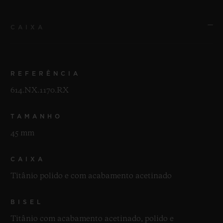
CAIXA
REFERÊNCIA
614.NX.1170.RX
TAMANHO
45 mm
CAIXA
Titânio polido e com acabamento acetinado
BISEL
Titânio com acabamento acetinado, polido e