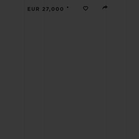
BIG BANG
•
EUR 27,000
SUMMER MULTI-COLORE
CERAMIC
SERVIÇIOS EXCLUSIVOS
GARANTIA 5+5
GAR