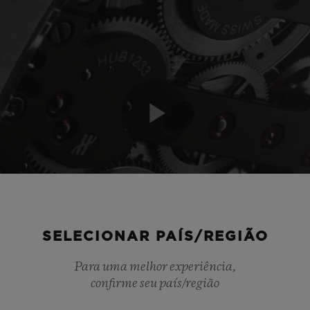
Play
Video
SELECIONAR PAÍS/REGIÃO
Para uma melhor experiência,
confirme seu país/região