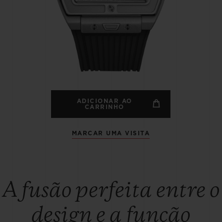
BIG BANG
SPIRI
D
PEACH CERAMIC
ESSE
EXCLUS
HUBLOTISTA E
ENTREGA PROGRAMADA
ENTREGA E DEV
ANTIA ESTENDIDA
DE CORTES
ADICIONAR AO
CARRINHO
MARCAR UMA VISITA
CONTATO
E
A fusão perfeita entre o
design e a função