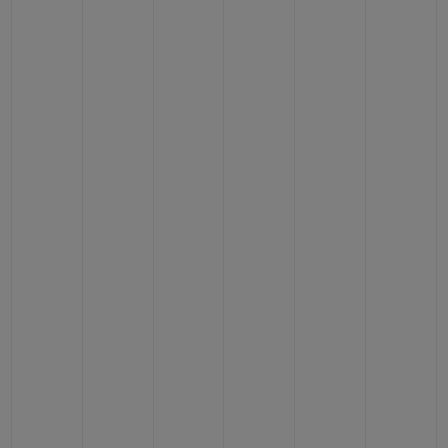
BIG BANG
BIG BANG
SPIRIT OF BIG
SUMMER MULTI-
PEACH CERAMIC
ESSENTIAL T
COLORED CERAMIC
ЭКСКЛЮЗИВ
ОНЛАЙН-
ПРОДАЖА
ЭКСКЛЮЗИВНЫЕ УСЛУГИ
ГАРАНТИЯ 5+5
HUBLOTISTA И РАСШИРЕННАЯ ГАРАНТИЯ
ОЖИДАЕМЫЙ СРОК ДОСТАВКИ
БЕСПЛАТНАЯ ДОСТАВКА И ВОЗВРАТ
БЕЗОПАСНАЯ ОПЛАТА