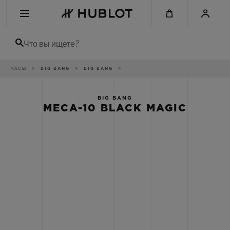
Skip
to
main
content
Что вы ищете?
Breadcrumb
ЧАСЫ
BIG BANG
BIG BANG
НЕДАВНИЙ ПОИСК
Нет недавних поисковых запросов
BIG BANG
MECA-10 BLACK MAGIC
НОВИНКИ