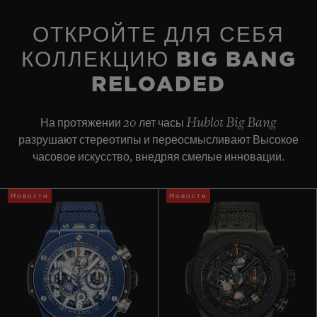
Ремешок из черного каучука и черной ткани с особой
прошивкой в форме литеры «Н». Дополнительный ремешок:
ЗАПАС ХОДА
ОТКРОЙТЕ ДЛЯ СЕБЯ
черный фактурный ремешок из каучука с подкладкой.
Примерно 72 часа
КОЛЛЕКЦИЮ BIG BANG
ЗАСТЕЖКА
RELOADED
Раскладывающаяся застежка из черной керамики и титана с
черным покрытием
На протяжении 20 лет часы Hublot Big Bang
разрушают стереотипы и переосмысливают Высокое
часовое искусство, внедряя смелые инновации.
Новости
Новости