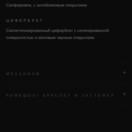
Сапфировое, с антибликовым покрытием
ЦИФЕРБЛАТ
Скелетонизированный циферблат с сатинированной
поверхностью и матовым черным покрытием
МЕХАНИЗМ
РЕМЕШОК/ БРАСЛЕТ И ЗАСТЕЖКА
МЕХАНИЗМ
HUB1280, мануфактурный автоматический механизм
хронографа UNICO с функцией Flyback и колонным
РЕМЕШОК/ БРАСЛЕТ
колесом