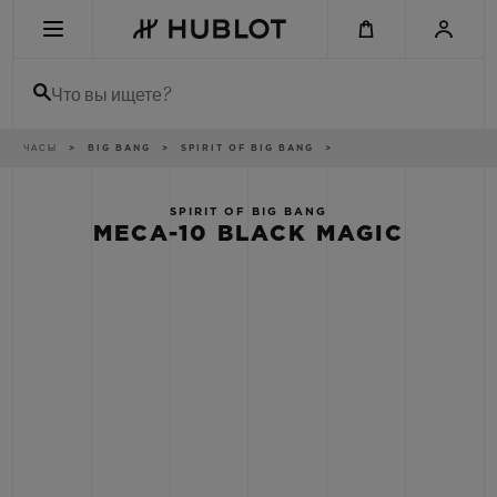
Skip
to
main
content
Что вы ищете?
Breadcrumb
ЧАСЫ
BIG BANG
SPIRIT OF BIG BANG
НЕДАВНИЙ ПОИСК
Нет недавних поисковых запросов
SPIRIT OF BIG BANG
MECA-10 BLACK MAGIC
НОВИНКИ