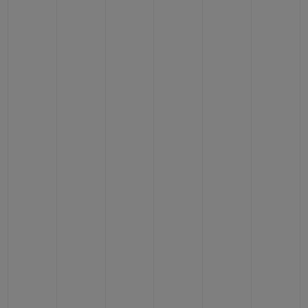
BIG BANG
BIG BANG
SPIRIT OF BIG
SUMMER MULTI-
PEACH CERAMIC
ESSENTIAL T
COLORED CERAMIC
ЭКСКЛЮЗИВ
ОНЛАЙН-
ПРОДАЖА
ЭКСКЛЮЗИВНЫЕ УСЛУГИ
ГАРАНТИЯ 5+5
HUBLOTISTA И РАСШИРЕННАЯ ГАРАНТИЯ
ОЖИДАЕМЫЙ СРОК ДОСТАВКИ
БЕСПЛАТНАЯ ДОСТАВКА И ВОЗВРАТ
БЕЗОПАСНАЯ ОПЛАТА