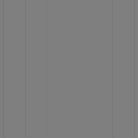
BIG BANG
BIG BANG
SPIRIT OF BIG
SUMMER MULTI-
PEACH CERAMIC
ESSENTIAL T
COLORED CERAMIC
ЭКСКЛЮЗИВ
ОНЛАЙН-
ПРОДАЖА
ЭКСКЛЮЗИВНЫЕ УСЛУГИ
ГАРАНТИЯ 5+5
HUBLOTISTA И РАСШИРЕННАЯ ГАРАНТИЯ
ОЖИДАЕМЫЙ СРОК ДОСТАВКИ
БЕСПЛАТНАЯ ДОСТАВКА И ВОЗВРАТ
БЕЗОПАСНАЯ ОПЛАТА