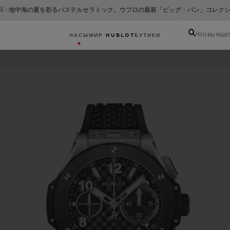
ER : 地中海の夏を彩るパステルセラミック。ウブロの最新「ビッグ・バン」コレク
Что вы ище
ЧАСЫ
МИР HUBLOT
БУТИКИ