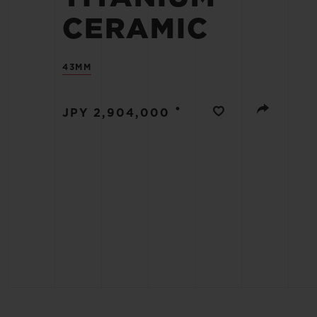
CERAMIC
BIG BANG
SUMMER MULTI-COLORE
43MM
CERAMIC
ЭКСКЛЮЗИВНЫЕ УСЛУГИ
•
JPY 2,904,000
ГАРАНТИЯ 5+5
РАСШ