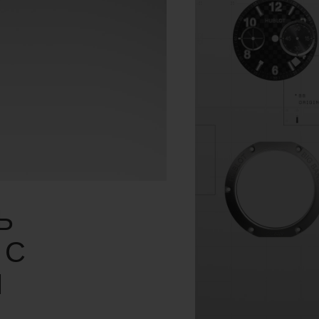
Ь
 С
М