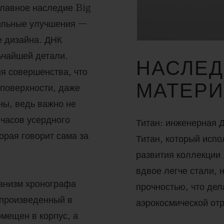
славное наследие Big
тельные улучшения —
не дизайна. ДНК
ьчайшей детали.
НАСЛЕД
я совершенства, что
МАТЕР
 поверхности, даже
ны, ведь важно не
 часов усердного
Титан: инженерная 
орая говорит сама за
Титан, который испо
развития коллекции 
вдвое легче стали, 
ханизм хронографа
прочностью, что дел
 произведенный в
аэрокосмической от
мещен в корпус, а