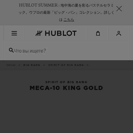
Skip
HUBLOT SUMMER : 地中海の夏を彩るパステルセラミ
to
main
ック。ウブロの最新「ビッグ・バン」コレクション。詳しく
content
は
こちら
НЕДАВНИЙ ПОИСК
Что вы ищете?
Нет недавних поисковых запросов
НОВИНКИ
Breadcrumb
ЧАСЫ
BIG BANG
SPIRIT OF BIG BANG
SPIRIT OF BIG BANG
MECA-10 KING GOLD