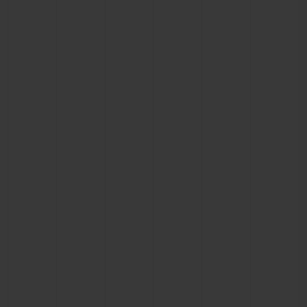
BIG BANG
BIG BANG
SPIRIT OF BIG
SUMMER MULTI-
PEACH CERAMIC
ESSENTIAL T
COLORED CERAMIC
ЭКСКЛЮЗИВ
ОНЛАЙН-
ПРОДАЖА
ЭКСКЛЮЗИВНЫЕ УСЛУГИ
ГАРАНТИЯ 5+5
HUBLOTISTA И РАСШИРЕННАЯ ГАРАНТИЯ
ОЖИДАЕМЫЙ СРОК ДОСТАВКИ
БЕСПЛАТНАЯ ДОСТАВКА И ВОЗВРАТ
БЕЗОПАСНАЯ ОПЛАТА