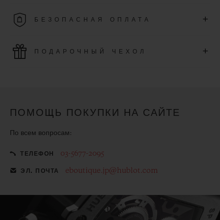
Воспользуйтесь бесплатной доставкой и простым и
+
БЕЗОПАСНАЯ ОПЛАТА
бесплатным возвратом.
Используйте новейшие платежные технологии. Все
+
ПОДАРОЧНЫЙ ЧЕХОЛ
онлайн-покупки осуществляются быстро, безопасно и
гарантируют защиту Ваших персональных данных.
Сделайте приобретенное изделие еще более особенным с
помощью бесплатного подарочного чехла
ПОМОЩЬ ПОКУПКИ НА САЙТЕ
По всем вопросам:
03-5677-2095
ТЕЛЕФОН
eboutique.jp@hublot.com
ЭЛ. ПОЧТА