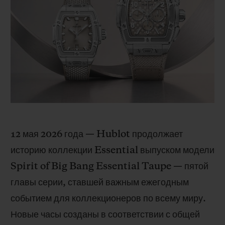
BIG BANG
BIG BANG
SPIRIT OF BIG
SUMMER MULTI-
PEACH CERAMIC
ESSENTIAL T
COLORED CERAMIC
ЭКСКЛЮЗИВ
ОНЛАЙН-
ПРОДАЖА
КОНТАКТЫ
12 мая 2026 года — Hublot продолжает
историю коллекции Essential выпуском модели
Spirit of Big Bang Essential Taupe — пятой
главы серии, ставшей важным ежегодным
событием для коллекционеров по всему миру.
Новые часы созданы в соответствии с общей
НАЙТИ БУТИК