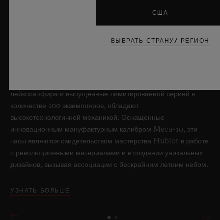
США
8 июля 2026 года, Ньон, Швейцария — бренд Hublot, без
сомнения, в совершенстве владеющий технологиями
ВЫБРАТЬ СТРАНУ/ РЕГИОН
обработки искусственного сапфира, вновь раздвигает
границы возможного в часовом искусстве, представляя
новую модель Big Bang Sapphire Sky Blue. Часы,
выполненные из прозрачного небесно-голубого
лейкосапфира и выпущенные лимитированной серией в
количестве 100 экземпляров, обладают
высокотехнологичной механикой. Оснащенные
инновационным мануфактурным калибром Meca-10, эти
часы являются свидетельством мастерства Hublot в работе
с революционными материалами и в создании уникальных
дизайнов, вызывая ассоциации с бескрайним летним небом.
УЗНАТЬ БОЛЬШЕ