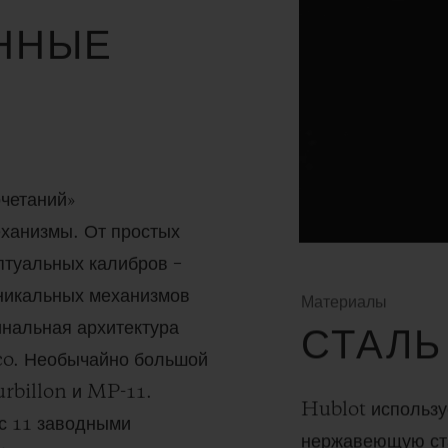
ННЫЕ
очетаний»
еханизмы. От простых
птуальных калибров –
никальных механизмов
Материалы
инальная архитектура
СТАЛЬ
co. Необычайно большой
urbillon и MP-11.
Hublot использу
с 11 заводными
нержавеющую ста