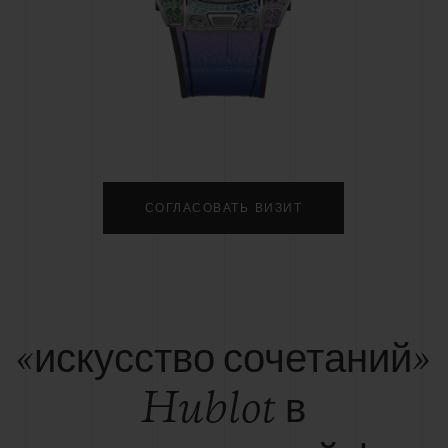
BIG BANG
SPIRIT OF BIG BA
PEACH CERAMIC
ESSENTIAL TAUP
ЭКСКЛЮЗИВНАЯ ОНЛА
ПРОДАЖА
ТАКТЫ
НА
СОГЛАСОВАТЬ ВИЗИТ
«искусство сочетаний»
Hublot в