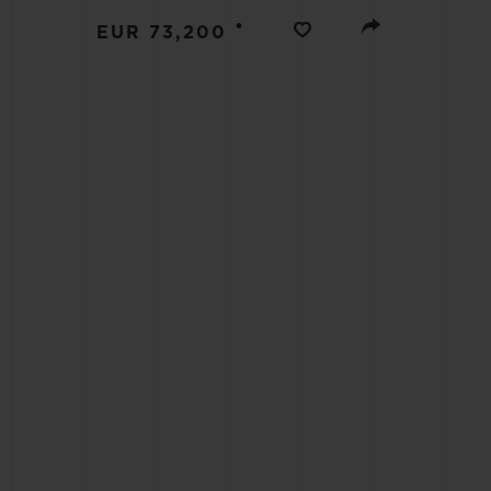
BIG BANG
•
EUR 73,200
SUMMER MULTI-COLORED
CERAMIC
КОН