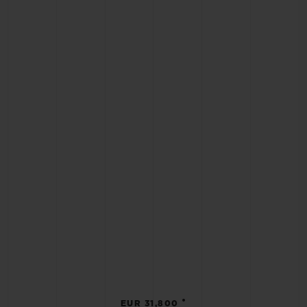
•
EUR 31,800