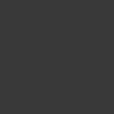
BIG BANG
BIG BANG
SPIRIT OF BIG
SUMMER MULTI-
PEACH CERAMIC
ESSENTIAL T
COLORED CERAMIC
ЭКСКЛЮЗИВ
ОНЛАЙН-
ПРОДАЖА
КОНТАКТЫ
НАЙТИ БУТИК