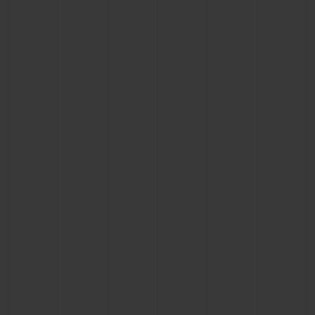
BIG BANG
BIG BANG
SPIRIT OF BIG
SUMMER MULTI-
PEACH CERAMIC
ESSENTIAL T
COLORED CERAMIC
ЭКСКЛЮЗИВ
ОНЛАЙН-
ПРОДАЖА
КОНТАКТЫ
НАЙТИ БУТИК