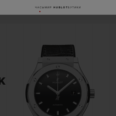
ЧАСЫ
МИР HUBLOT
БУТИКИ
K