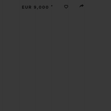
BIG BANG
•
EUR 9,000
SUMMER MULTI-COLORED
CERAMIC
КОН