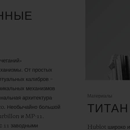
ННЫЕ
очетаний»
еханизмы. От простых
птуальных калибров –
никальных механизмов
Материалы
инальная архитектура
ТИТАН
co. Необычайно большой
urbillon и MP-11.
с 11 заводными
Hublot широко ис