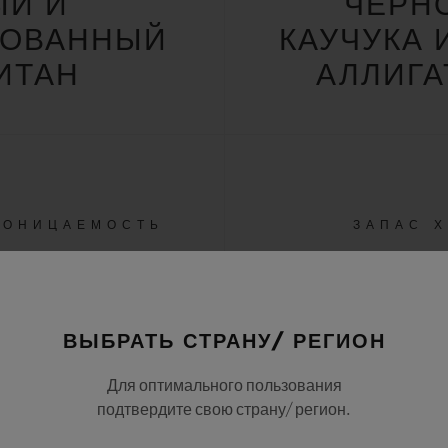
ЫЙ И
ЧЕРН
РОВАННЫЙ
КАУЧУКА 
ИТАН
АЛЛИГА
РОНИЦАЕМОСТЬ
ЗАПАС 
ИЛИ 5 АТМ
42 Ч
ВЫБРАТЬ СТРАНУ/ РЕГИОН
Для оптимального пользования
подтвердите свою страну/ регион.
ВСЕ ХАРАКТЕРИСТИКИ