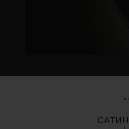
К
САТИ