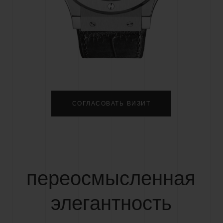
BIG BANG
SPIRIT OF BIG BA
PEACH CERAMIC
ESSENTIAL TAUP
ЭКСКЛЮЗИВНАЯ ОНЛА
ПРОДАЖА
ТАКТЫ
НА
СОГЛАСОВАТЬ ВИЗИТ
переосмысленная
элегантность