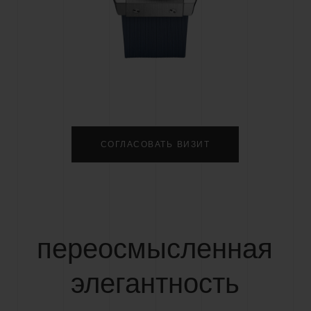
BIG BANG
SPIRIT OF BIG BA
PEACH CERAMIC
ESSENTIAL TAUP
ЭКСКЛЮЗИВНАЯ ОНЛА
ПРОДАЖА
ТАКТЫ
НА
СОГЛАСОВАТЬ ВИЗИТ
переосмысленная
элегантность