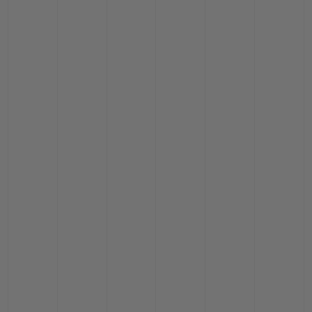
BIG BANG
BIG BANG
SPIRIT OF BIG
SUMMER MULTI-
PEACH CERAMIC
ESSENTIAL T
COLORED CERAMIC
ЭКСКЛЮЗИВ
ОНЛАЙН-
ПРОДАЖА
КОНТАКТЫ
НАЙТИ БУТИК