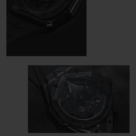
漓尽致地彰显了马克西姆打造的精妙多边图形设计
的深奥意涵。
Big Bang Unico Sang Bleu II
全黑刺青腕表引
入全黑色调，如刺青般散发出不可磨灭的隽永魅
力。