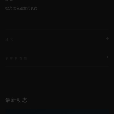
哑光黑色镂空式表盘
机芯
表带和表扣
机芯
HUB1240 UNICO表厂自制自动上链飞返计时机芯配导柱轮
表带
动力储存
黑色橡胶表带
72小时
最新动态
表扣
黑色陶瓷和黑色镀层钛金属折叠表扣