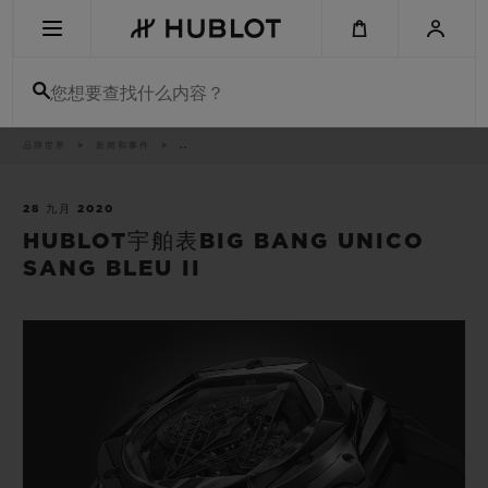
Skip
to
main
content
您想要查找什么内容？
痕
品牌世界
新闻和事件
..
最近搜索
迹
无最近搜索记录
28 九月 2020
HUBLOT宇舶表BIG BANG UNICO
新品腕表
SANG BLEU II