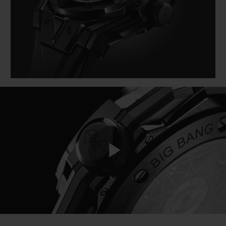
BIG BANG系列
BIG BANG系列
BIG BANG灵魂
夏日多彩陶瓷
桃粉色陶瓷
ESSENTIAL
在线专售
专属服务
5+5 质保
加入HUBLOTISTA俱乐部，即可延长质保
预期交付
免费配送与退换货
Play
安全支付
Video
礼品小袋