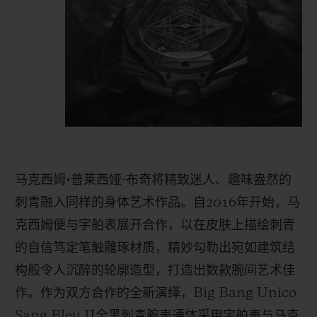
马克西姆
•
普莱西娅
-
布奇将精致迷人、趣味盎然的
刺青融入同样的身体艺术作品。自
2016
年开始，马
克西姆便与宇舶表展开合作，以在皮肤上描绘刺青
的自信笃定笔触雕琢材质，精妙勾勒出宛如建筑结
构般令人沉醉的轮廓造型，打造出数款腕间艺术佳
作。作为双方合作的全新演绎，
Big Bang Unico
Sang Bleu II
全黑刺青腕表通体采用宇舶表与马克