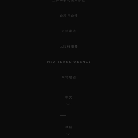
法律声明与使用条款
条款与条件
道德承诺
无障碍服务
MSA TRANSPARENCY
网站地图
中文
希腊