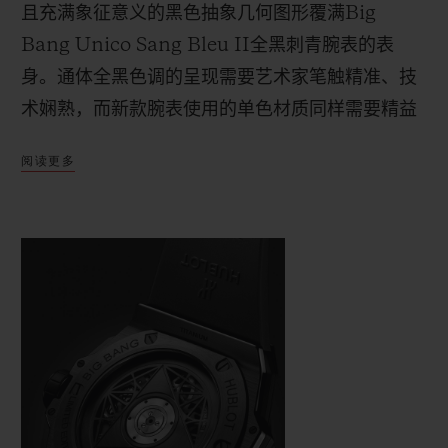
且充满象征意义的黑色抽象几何图形覆满
Big
Bang Unico Sang Bleu II
全黑刺青腕表的表
身。通体全
黑色调的呈现需要艺术家笔触精准、技
术娴熟，而新款腕表使用的单色材质同样需要精益
求精。在由
黑色陶瓷与黑色
PVD
涂层钛金属打造的
阅读更多
直径为
45
毫米的表壳上，这位刺青大
师以交替叠加
的形式呈现六边
形、菱形以及三角形图形，在表圈
与机芯之间记录时间的流逝。透过镂空表盘与透明
表背，
Unico
表厂自制
HUB1240
自动上链计时机
芯的机械美感展露无遗。
这枚腕表虽然采用单色设计，但其立体美感毫不妥
协。而且，事实恰恰相反：精雕细琢的抛光与缎面
材质棱角分明、型面精致，经其直接反射的光线淋