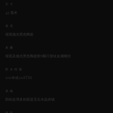
尺寸
45 毫米
表壳
缎面抛光黑色陶瓷
表圈
缎面及抛光黑色陶瓷附6颗H形钛金属螺丝
防水性能
100米或10ATM
表镜
防眩处理多刻面蓝宝石水晶表镜
表盘