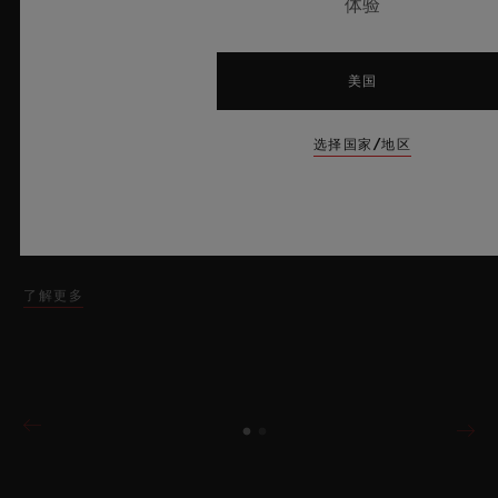
体验
2026年7月8日，瑞士尼翁——作为业界当之无愧的“蓝宝石大
美国
师”，瑞士奢华制表品牌HUBLOT宇舶表再度突破制表边界，重
磅推出全新Big Bang蓝宝石天蓝色腕表。这款时计采用蓝宝石材
选择国家/地区
质打造，呈现迷人的天蓝色通透质感并汇集前沿的机械装置，限量
典藏100枚。腕表搭载创新性表厂自制Meca-10机芯，充分彰显
出宇舶表在开创性材质应用与卓越设计领域的深厚造诣，将夏日晴
空的无垠意境娓娓呈现。
了解更多