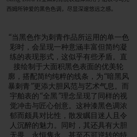
西姆所钟爱的黑色色调，尽显深邃悠远之感。
“当黑色作为刺青作品所运用的单一色
彩时，会呈现一种意涵丰富但简约凝
练的表现形式，这似乎有些矛盾。直
接绘制于大面积黑色表面的优美轮
廓，搭配简约纯粹的线条，为“暗黑风
暴刺青”更添大胆风范与艺术气息。而
宇舶表的“全黑”理念呈现了同样的视
觉冲击与匠心创意。这种漆黑色调浓
郁而颇具对比性，散发瞩目迷人且令
人沉醉的魅力。同时，其还具有大胆
无畏、永恒隽永、甚至不可逆转的特