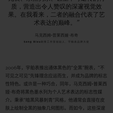
质，营造出令人赞叹的深邃视觉效
果。在我看来，二者的融合代表了艺
术表达的巅峰。”
马克西姆•普莱西娅-布奇
Sang Bleu刺青工作室创始人、宇舶表品牌大使
2006
年，宇舶表推出通体黑色的“全黑”腕表，“不
可见之可见”先锋理念应运而生，并成为品牌的标志
性特色。或许是一种巧合，同年，马克西姆•普莱西
娅
-
布奇将黑色墨水列为个人艺术表达的标志性媒
介。秉承“暗黑风暴刺青”风格，他通常会直接在皮
肤上绘制全黑的抽象几何图形。而如今，这些深邃