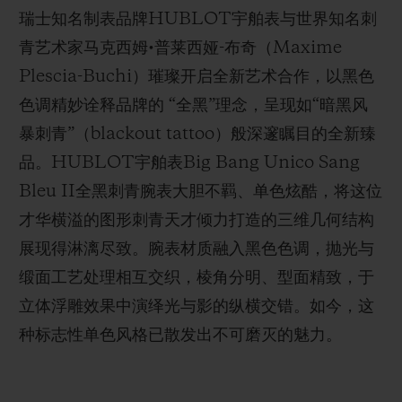
瑞士知名制表品牌HUBLOT宇舶表与世界知名刺
青艺术家马克西姆•普莱西娅-布奇（Maxime
Plescia-Buchi）璀璨开启全新艺术合作，以黑色
色调精妙诠释品牌的 “全黑”理念，呈现如“暗黑风
联系我们
暴刺青”（blackout tattoo）般深邃瞩目的全新臻
品。HUBLOT宇舶表Big Bang Unico Sang
Bleu II全黑刺青腕表大胆不羁、单色炫酷，将这位
才华横溢的图形刺青天才倾力打造的三维几何结构
展现得淋漓尽致。腕表材质融入黑色色调，抛光与
缎面工艺处理相互交织，棱角分明、型面精致，于
查找专卖店
立体浮雕效果中演绎光与影的纵横交错。如今，这
种标志性单色风格已散发出不可磨灭的魅力。