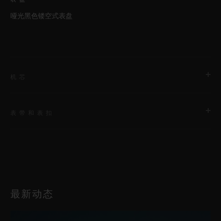
哑光黑色镂空式表盘
机芯
表带和表扣
机芯
HUB1240 UNICO表厂自制自动上链飞返计时机芯配导柱轮
表带
动力储存
黑色橡胶表带
72小时
最新动态
表扣
黑色陶瓷和黑色镀层钛金属折叠表扣