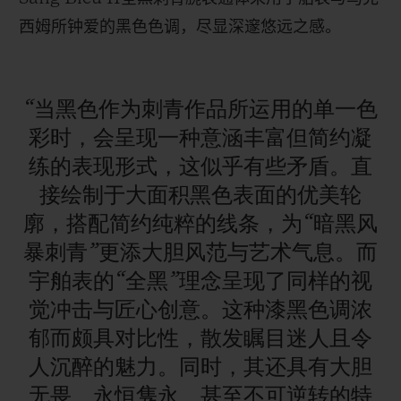
西姆所钟爱的黑色色调，尽显深邃悠远之感。
“当黑色作为刺青作品所运用的单一色
彩时，会呈现一种意涵丰富但简约凝
练的表现形式，这似乎有些矛盾。直
接绘制于大面积黑色表面的优美轮
廓，搭配简约纯粹的线条，为“暗黑风
暴刺青”更添大胆风范与艺术气息。而
宇舶表的“全黑”理念呈现了同样的视
觉冲击与匠心创意。这种漆黑色调浓
郁而颇具对比性，散发瞩目迷人且令
人沉醉的魅力。同时，其还具有大胆
无畏、永恒隽永、甚至不可逆转的特