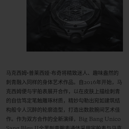
马克西姆
•
普莱西娅
-
布奇将精致迷人、趣味盎然的
刺青融入同样的身体艺术作品。自
2016
年开始，马
克西姆便与宇舶表展开合作，以在皮肤上描绘刺青
的自信笃定笔触雕琢材质，精妙勾勒出宛如建筑结
构般令人沉醉的轮廓造型，打造出数款腕间艺术佳
作。作为双方合作的全新演绎，
Big Bang Unico
Sang Bleu II
全黑刺青腕表通体采用宇舶表与马克