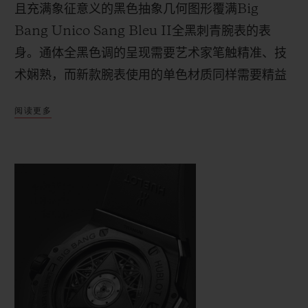
且充满象征意义的黑色抽象几何图形覆满
Big
Bang Unico Sang Bleu II
全黑刺青腕表的表
身。通体全
黑色调的呈现需要艺术家笔触精准、技
术娴熟，而新款腕表使用的单色材质同样需要精益
求精。在由
黑色陶瓷与黑色
PVD
涂层钛金属打造的
阅读更多
直径为
45
毫米的表壳上，这位刺青大
师以交替叠加
的形式呈现六边
形、菱形以及三角形图形，在表圈
与机芯之间记录时间的流逝。透过镂空表盘与透明
表背，
Unico
表厂自制
HUB1240
自动上链计时机
芯的机械美感展露无遗。
这枚腕表虽然采用单色设计，但其立体美感毫不妥
协。而且，事实恰恰相反：精雕细琢的抛光与缎面
材质棱角分明、型面精致，经其直接反射的光线淋