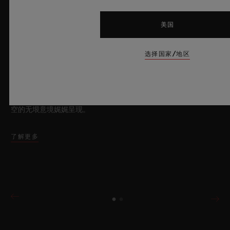
美国
2026年7月8日，瑞士尼翁——作为业界当之无愧的“蓝宝石大
师”，瑞士奢华制表品牌HUBLOT宇舶表再度突破制表边界，重
选择国家/地区
磅推出全新Big Bang蓝宝石天蓝色腕表。这款时计采用蓝宝石材
质打造，呈现迷人的天蓝色通透质感并汇集前沿的机械装置，限量
典藏100枚。腕表搭载创新性表厂自制Meca-10机芯，充分彰显
出宇舶表在开创性材质应用与卓越设计领域的深厚造诣，将夏日晴
空的无垠意境娓娓呈现。
了解更多