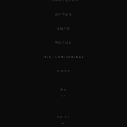
法律声明与使用条款
条款与条件
道德承诺
无障碍服务
MSA TRANSPARENCY
网站地图
中文
斯洛伐克