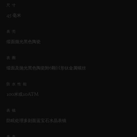
尺寸
45 毫米
表壳
缎面抛光黑色陶瓷
表圈
缎面及抛光黑色陶瓷附6颗H形钛金属螺丝
防水性能
100米或10ATM
表镜
防眩处理多刻面蓝宝石水晶表镜
表盘