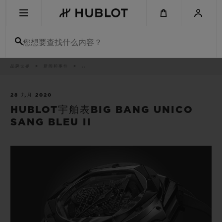
Skip
to
main
content
您想要查找什么内容？
痕
品牌世界
新闻和事件
..
最近搜索
迹
无最近搜索记录
28 九月 2020
HUBLOT宇舶表BIG BANG UNICO
新品腕表
SANG BLEU II