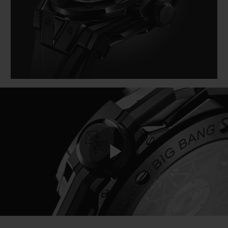
BIG BANG系列
BIG BANG系列
BIG BANG灵魂
夏日多彩陶瓷
桃粉色陶瓷
ESSENTIAL
在线专售
专属服务
5+5 质保
加入HUBLOTISTA俱乐部，即可延长质保
预期交付
免费配送与退换货
Play
安全支付
Video
礼品小袋