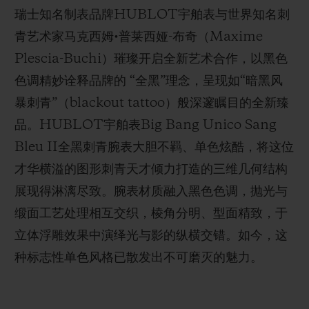
瑞士知名制表品牌HUBLOT宇舶表与世界知名刺
青艺术家马克西姆•普莱西娅-布奇（Maxime
Plescia-Buchi）璀璨开启全新艺术合作，以黑色
色调精妙诠释品牌的 “全黑”理念，呈现如“暗黑风
联系我们
暴刺青”（blackout tattoo）般深邃瞩目的全新臻
品。HUBLOT宇舶表Big Bang Unico Sang
Bleu II全黑刺青腕表大胆不羁、单色炫酷，将这位
才华横溢的图形刺青天才倾力打造的三维几何结构
展现得淋漓尽致。腕表材质融入黑色色调，抛光与
缎面工艺处理相互交织，棱角分明、型面精致，于
查找专卖店
立体浮雕效果中演绎光与影的纵横交错。如今，这
种标志性单色风格已散发出不可磨灭的魅力。