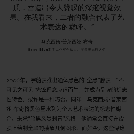
质，营造出令人赞叹的深邃视觉效
果。在我看来，二者的融合代表了艺
术表达的巅峰。”
马克西姆•普莱西娅-布奇
Sang Bleu刺青工作室创始人、宇舶表品牌大使
2006
年，宇舶表推出通体黑色的“全黑”腕表，“不
可见之可见”先锋理念应运而生，并成为品牌的标志
性特色。或许是一种巧合，同年，马克西姆•普莱西
娅
-
布奇将黑色墨水列为个人艺术表达的标志性媒
介。秉承“暗黑风暴刺青”风格，他通常会直接在皮
肤上绘制全黑的抽象几何图形。而如今，这些深邃