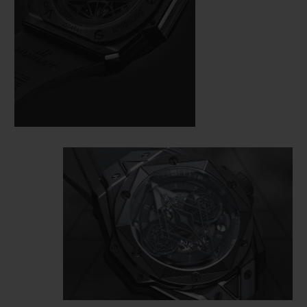
漓尽致地彰显了马克西姆打造的精妙多边图形设计
的深奥意涵。
Big Bang Unico Sang Bleu II
全黑刺青腕表引
入全黑色调，如刺青般散发出不可磨灭的隽永魅
力。