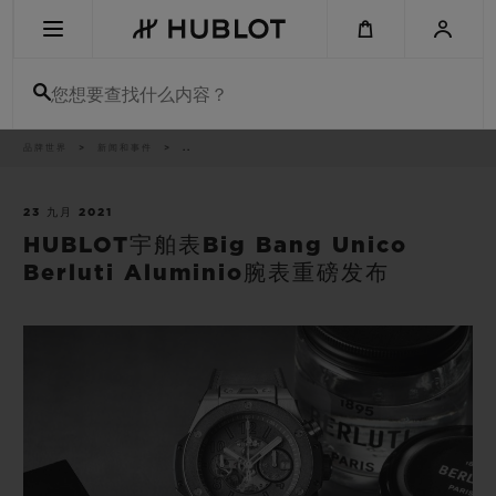
Skip
to
main
content
您想要查找什么内容？
痕
品牌世界
新闻和事件
..
最近搜索
迹
无最近搜索记录
23 九月 2021
HUBLOT宇舶表Big Bang Unico
新品腕表
Berluti Aluminio腕表重磅发布