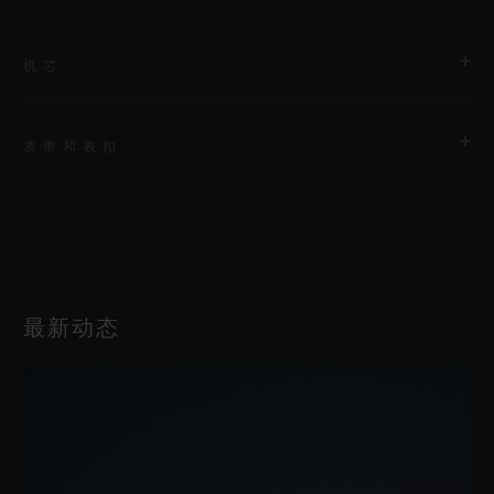
机芯
表带和表扣
机芯
HUB1280 UNICO表厂自制自动上链飞返计时机芯配导柱轮
表带
动力储存
黑色橡胶及纯正Berluti绿锈皮革
72小时
最新动态
表扣
钛金属折叠表扣