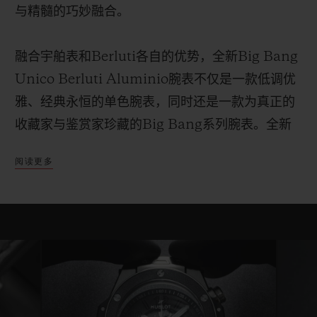
与精髓的巧妙融合。
融合宇舶表和
Berluti
各自的优势，全新
Big Bang
Unico Berluti Aluminio
腕表不仅是一款低调优
雅、经典永恒的单色腕表，同时还是一款为真正的
收藏家与鉴赏家珍藏的
Big Bang
系列腕表。全新
腕表将延续宇舶表与
Berluti
以往每次合作的传统，
阅读更多
仅限量发行
100
枚。
Berluti
纯正绿锈皮革不仅是作为核心材料嵌入抛光
钛金属表圈，还能被应用于表盘之上，皮革表面饰
有压花刻度和“
Swiss Made
”
（瑞士制造）字样，
张扬着非凡魅力。皮革封装于两块蓝宝石表镜之
间，通过上面的开口，
UNICO
机芯齿轮的运转之