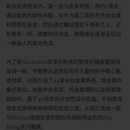
新双层表圈设计。第一层为皮革材质，厚约
1
毫米，
通过粘性的刚性树脂，与作为第二层的灰色钛金属
材质相互嵌合，然后通过螺丝固定于表壳之上。正
如表带一样，
随着时间流逝，
表圈便会逐渐呈现出
一种迷人的
氧化
色泽。
为了使
Aluminio
皮革与腕表的整体机械装置保持
协调一致，宇舶表从品牌现有的大量材料中精心甄
选材质，分别打造了
44
毫米钛金属表壳、钛金属折
叠式表扣、树脂中央表耳、钨金属摆陀以及缎面镀
铑指针。基于
40
余年的开创性设计底蕴，宇舶表深
谙各式各样制表材质的应用之道，从而打造出一款
与
Berluti
绿锈
皮革的微妙色调相得益彰的
Big
Bang
系列腕表。