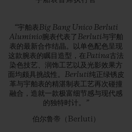
“宇舶表Big
Bang
Unico
Berluti
Aluminio腕表代表了Berluti与宇舶
表的最新合作结晶。以单色配色呈现
这款腕表的瞩目造型，在Patina古法
染色技艺、润饰工艺以及光影效果方
面均颇具挑战性。Berluti纯正绿锈皮
革与宇舶表的精湛制表工艺再次碰撞
融合，造就一款极富细节感与现代感
的独特时计。”
伯尔鲁帝（Berluti）