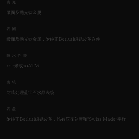
表壳
缎面及抛光钛金属
表圈
缎面及抛光钛金属，附纯正Berluti绿锈皮革嵌件
防水性能
100米或10ATM
表镜
防眩处理蓝宝石水晶表镜
表盘
附纯正Berluti绿锈皮革，饰有压花刻度和“Swiss Made”字样