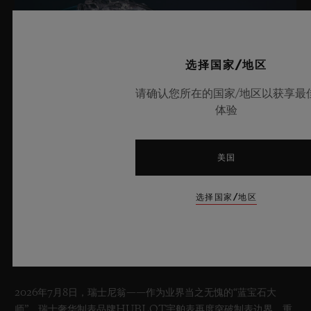
选择国家/地区
请确认您所在的国家/地区以获享最
体验
美国
选择国家/地区
HUBLOT宇舶表瞩目发布BIG BANG蓝
宝石天蓝色腕表
2026年7月8日，瑞士尼翁——作为业界当之无愧的“蓝宝石大
师”，瑞士奢华制表品牌HUBLOT宇舶表再度突破制表边界，重