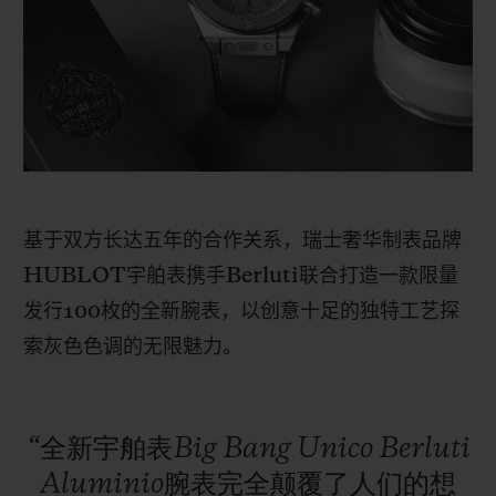
BIG BANG系列
BIG BANG系列
BIG BANG灵魂
夏日多彩陶瓷
桃粉色陶瓷
ESSENTIAL
在线专售
专属服务
5+5 质保
基于双方长达五年的合作关系，瑞士奢华制表品牌
加入HUBLOTISTA俱乐部，即可延长质保
HUBLOT
宇舶表携手
Berluti
联合打造一款限量
预期交付
发行
100
枚的全新腕表，以创意十足的独特工艺探
索灰色色调的无限魅力。
免费配送与退换货
安全支付
“全新宇舶表Big
Bang
Unico
Berluti
Aluminio腕表完全颠覆了人们的想
礼品小袋