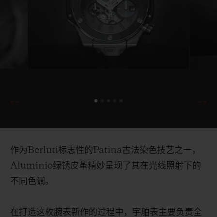
美一览无遗，成就一项伟大的技术创举。宇舶表还
携手
Berluti
共同研发了一项能够保持天然皮革色调
永远不褪色的技术。如此一来，腕表便能真实且永
久地展现优美雅致的皮革色调。全新腕表提供两种
款式的表带，象征着制表界与制鞋界的精妙融合。
一款是
Aluminio
绿锈皮革表带；另一款是饰有
Scritto
文字的
Aluminio
绿锈皮革表带，且专为日
本市场提供。
作为
Berluti
标志性的
Patina
古法染色技艺之一，
Aluminio
绿锈皮革
精妙呈现了其在光线照射下的
不同色调。
在打造这枚腕表新作的过程中，宇舶表主要负责全