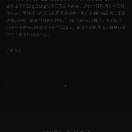
磅推出全新Big Bang蓝宝石天蓝色腕表。这款时计采用蓝宝石材
质打造，呈现迷人的天蓝色通透质感并汇集前沿的机械装置，限量
典藏100枚。腕表搭载创新性表厂自制Meca-10机芯，充分彰显
出宇舶表在开创性材质应用与卓越设计领域的深厚造诣，将夏日晴
空的无垠意境娓娓呈现。
了解更多