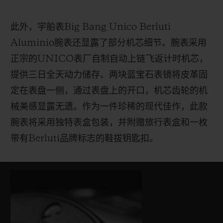
此外，宇舶表
Big Bang Unico Berluti
Aluminio
腕表还显露了部分机芯细节。腕表采用
正宗的
UNICO
表厂自制自动上链飞返计时机芯，
提供三日全天动力储存。两块蓝宝石表镜将皮革固
定在表盘一侧，通过表盘上的开口，机芯齿轮的机
械美感显露无遗。作为一件珍稀的现代佳作，此款
腕表将采用独特表盒包装，并附赠旅行表盒和一枚
带有
Berluti
品牌标志的鞋拔钥匙扣。