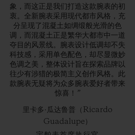
象，而这正是我们打造这款腕表的初
衷。全新腕表采用现代都市风格，充
分呈现了混凝土如绸缎般光滑的色
调，而混凝土正是繁华大都市中一道
联系我们
夺目的风景线。腕表设计低调却不失
科技感，采用单色配色，却尽显微妙
色调之美，整体设计旨在探索品牌以
往少有涉猎的极简主义创作风格。此
款腕表无疑将为众多腕表爱好者带来
惊喜！”
查找专卖店
里卡多·瓜达鲁普（Ricardo
Guadalupe）
宇舶表首席执行官