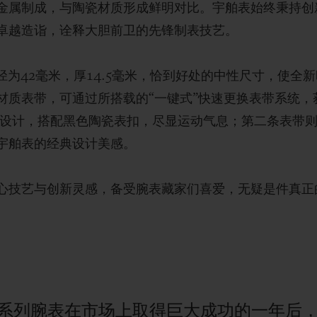
金属制成，与陶瓷材质形成鲜明对比。宇舶表始终秉持创新
卓越造诣，诠释大胆前卫的先锋制表技艺。
ang腕表直径为42毫米，厚14.5毫米，恰到好处的中性尺寸，
材质表带，可通过所搭载的“一键式”快速更换表带系统，
网状设计，搭配黑色陶瓷表扣，尽显运动气息；第二条表带
宇舶表的经典设计美感。
心技艺与创新灵感，备受腕表藏家们喜爱，无疑是件真正
ng系列腕表在市场上取得巨大成功的一年后