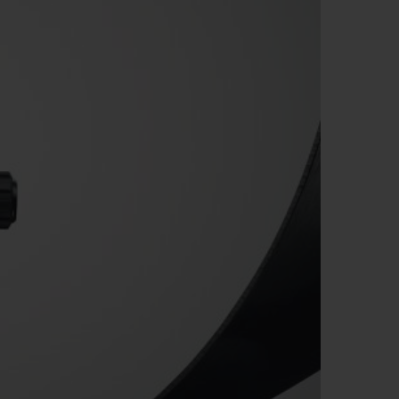
D全黑腕表
小袋