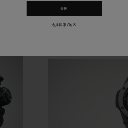
美国
选择国家/地区