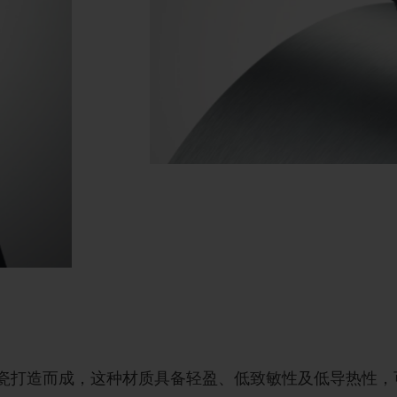
瓷打造而成，这种材质具备轻盈、低致敏性及低导热性，