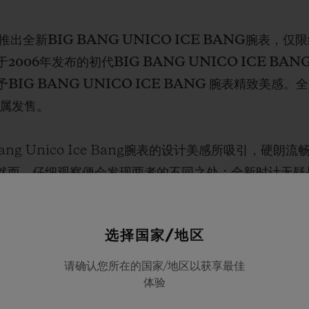
出全新BIG BANG UNICO ICE BANG腕表，
006年发布的初代BIG BANG UNICO ICE B
G BANG UNICO ICE BANG 腕表精致美感。
专属发售。
Bang Unico Ice Bang腕表的设计美感所吸引，硬
Bang腕表。然而，仔细观察便会发现两者的不同之处：全新时计
e Bang腕表将精湛制表技艺凝于腕间，堪称微型艺术杰作。腕
选择国家/地区
所有细节透过防眩处理的蓝宝石镜面均一览无余。哑光黑
（导柱轮清晰可见），可提供72小时动力储存。日历盘被
请确认您所在的国家/地区以获享最佳
示。
体验