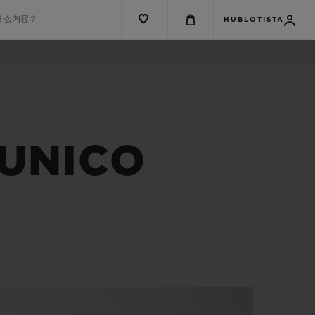
什么内容？
HUBLOTISTA
UNICO
G系列