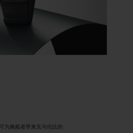
可为佩戴者带来无与伦比的