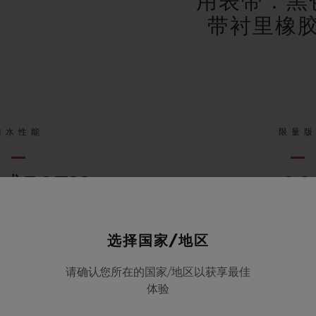
用表带：黑
带衬里橡
防水性能
限量
米或3ATM
20
选择国家/地区
查看所有规格
请确认您所在的国家/地区以获享最佳
体验