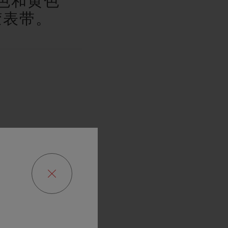
色和黄色
胶表带。
版