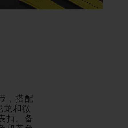
带，搭配
O尼龙和微
表扣。备