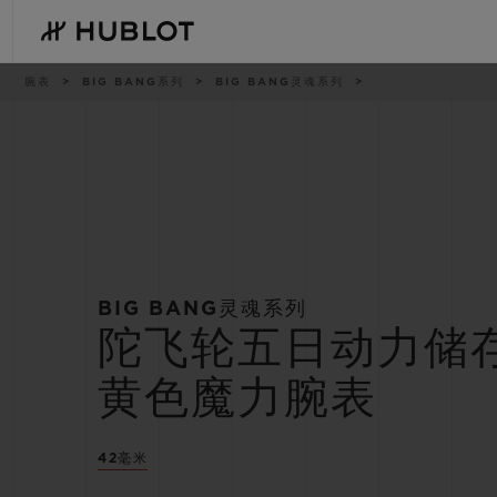
Skip
to
main
content
痕
腕表
BIG BANG系列
BIG BANG灵魂系列
迹
最近搜索
新品腕表
无最近搜索记录
BIG BANG灵魂系列
陀飞轮五日动力储
黄色魔力腕表
42毫米
BIG BANG系列