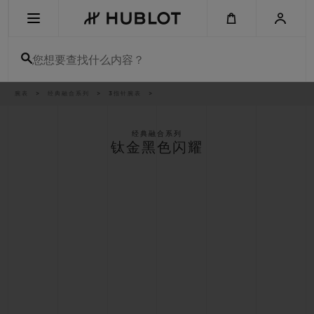
Skip
to
main
content
您想要查找什么内容？
痕
腕表
经典融合系列
3指针腕表
最近搜索
迹
无最近搜索记录
经典融合系列
钛金黑色闪耀
新品腕表