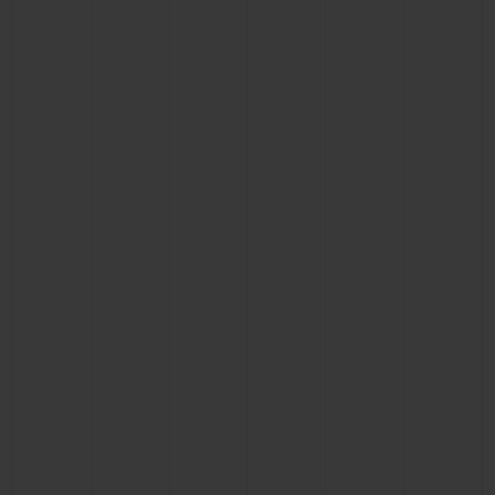
BIG BANG系列
BIG BANG系列
BIG BANG灵魂
夏日多彩陶瓷
桃粉色陶瓷
ESSENTIAL
在线专售
专属服务
5+5 质保
加入HUBLOTISTA俱乐部，即可延长质保
预期交付
免费配送与退换货
安全支付
礼品小袋