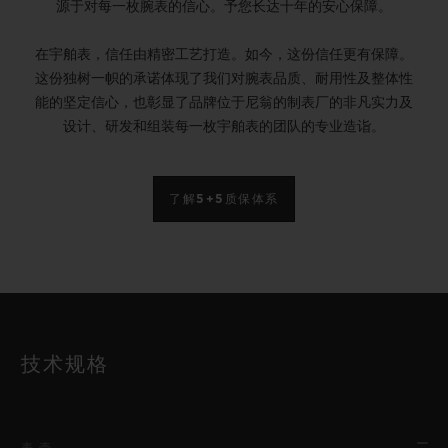
源于对每一枚腕表的信心。予您长达十年的安心保障。
在宇舶表，信任由精密工艺打造。如今，这份信任更有保障。
这份独树一帜的承诺体现了我们对腕表品质、耐用性及整体性
能的坚定信心，也彰显了品牌位于尼翁的制表厂的非凡实力及
设计、研发和组装每一枚宇舶表的团队的专业造诣。
了解5+5质保体系
技术规格
表壳