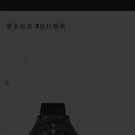
表带
动力储存
黑色橡胶及鳄鱼皮表带
约48小时
更多信息 3指针腕表
表扣
精钢折叠表扣