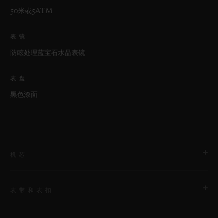
50米或5ATM
表镜
防眩处理蓝宝石水晶表镜
表盘
黑色漆面
机芯
表带和表扣
机芯
HUB1110 自动上链机芯