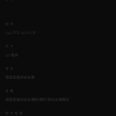
型号
542.NX.1270.LR
尺寸
42 毫米
表壳
缎面及抛光钛金属
表圈
缎面及抛光钛金属附6颗H形钛金属螺丝
防水性能