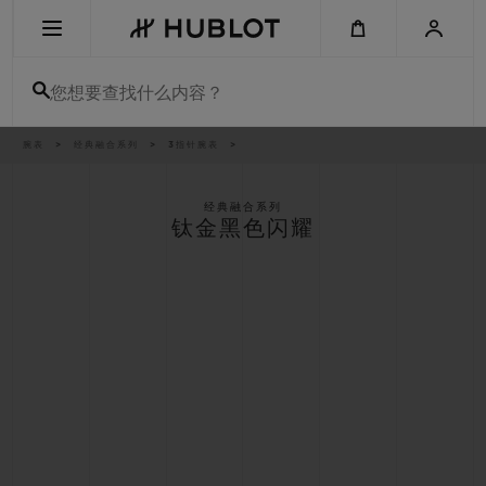
Skip
to
main
content
您想要查找什么内容？
痕
腕表
经典融合系列
3指针腕表
最近搜索
迹
无最近搜索记录
经典融合系列
钛金黑色闪耀
新品腕表