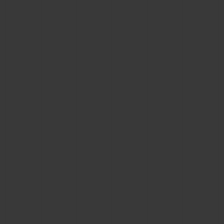
BIG BANG系列
BIG BANG系列
BIG BANG灵魂
夏日多彩陶瓷
桃粉色陶瓷
ESSENTIAL
在线专售
专属服务
5+5 质保
加入HUBLOTISTA俱乐部，即可延长质保
预期交付
免费配送与退换货
安全支付
礼品小袋