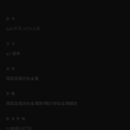
型号
542.NX.1270.LR
尺寸
42 毫米
表壳
缎面及抛光钛金属
表圈
缎面及抛光钛金属附6颗H形钛金属螺丝
防水性能
50米或5ATM