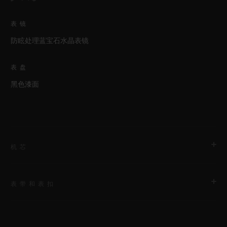
表镜
防眩处理蓝宝石水晶表镜
表盘
黑色漆面
机芯
表带和表扣
机芯
HUB1110 自动上链机芯