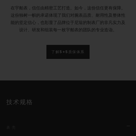
在宇舶表，信任由精密工艺打造。如今，这份信任更有保障。
这份独树一帜的承诺体现了我们对腕表品质、耐用性及整体性
能的坚定信心，也彰显了品牌位于尼翁的制表厂的非凡实力及
设计、研发和组装每一枚宇舶表的团队的专业造诣。
了解5+5质保体系
技术规格
表壳