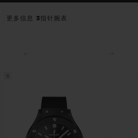
表带
动力储存
黑色橡胶及鳄鱼皮表带
约48小时
更多信息 3指针腕表
表扣
精钢折叠表扣