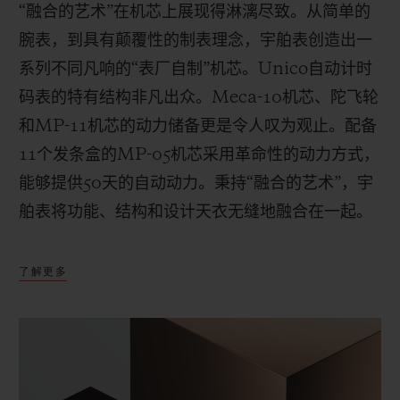
“融合的艺术”在机芯上展现得淋漓尽致。从简单的
腕表，到具有颠覆性的制表理念，宇舶表创造出一
系列不同凡响的“表厂自制”机芯。
Unico
自动计时
码表的特有结构非凡出众。
Meca-10
机芯、陀飞轮
和
MP-11
机芯的动力储备更是令人叹为观止。配备
11
个发条盒的
MP-05
机芯采用革命性的动力方式，
能够提供
50
天的自动动力。秉持“融合的艺术”，宇
舶表将功能、结构和设计天衣无缝地融合在一起。
了解更多