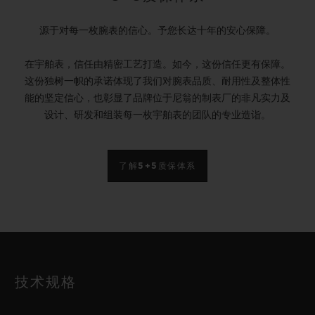
源于对每一枚腕表的信心。予您长达十年的安心保障。
在宇舶表，信任由精密工艺打造。如今，这份信任更有保障。
这份独树一帜的承诺体现了我们对腕表品质、耐用性及整体性
能的坚定信心，也彰显了品牌位于尼翁的制表厂的非凡实力及
设计、研发和组装每一枚宇舶表的团队的专业造诣。
了解5+5质保体系
技术规格