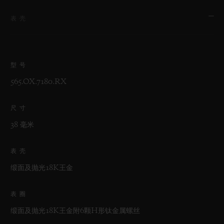
表壳
型号
565.OX.7180.RX
尺寸
38 毫米
表壳
缎面及抛光18K王金
表圈
缎面及抛光18K王金附6颗H形钛金属螺丝