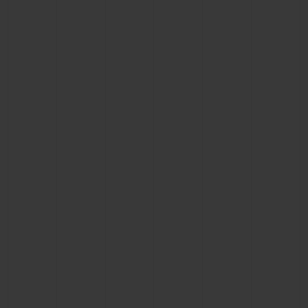
BIG BANG系列
BIG BANG系列
BIG BANG灵魂
夏日多彩陶瓷
桃粉色陶瓷
ESSENTIAL
在线专售
专属服务
5+5 质保
加入HUBLOTISTA俱乐部，即可延长质保
预期交付
免费配送与退换货
安全支付
礼品小袋