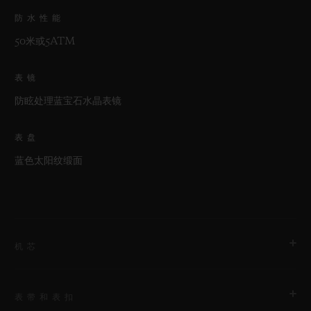
防水性能
50米或5ATM
表镜
防眩处理蓝宝石水晶表镜
表盘
蓝色太阳纹缎面
机芯
表带和表扣