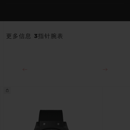
机芯
HUB1110 自动上链机芯
表带
动力储存
蓝色带衬里橡胶表带
约48小时
更多信息 3指针腕表
表扣
18K王金和黑色PVD镀层精钢折叠表扣