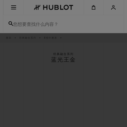
Skip
to
main
content
您想要查找什么内容？
痕
腕表
经典融合系列
3指针腕表
最近搜索
迹
无最近搜索记录
经典融合系列
蓝光王金
新品腕表