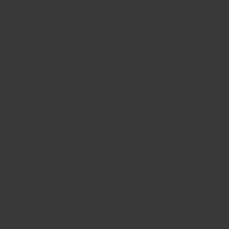
BIG BANG系列
BIG BANG系列
BIG BANG灵魂
夏日多彩陶瓷
桃粉色陶瓷
ESSENTIAL
在线专售
专属服务
5+5 质保
加入HUBLOTISTA俱乐部，即可延长质保
预期交付
免费配送与退换货
安全支付
礼品小袋