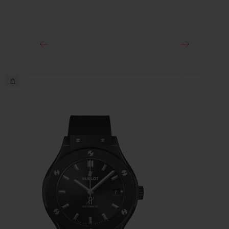
表扣
18K王金和黑色PVD镀层精钢折叠表扣