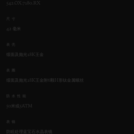
542.OX.7180.RX
尺寸
42 毫米
表壳
缎面及抛光18K王金
表圈
缎面及抛光18K王金附6颗H形钛金属螺丝
防水性能
50米或5ATM
表镜
防眩处理蓝宝石水晶表镜