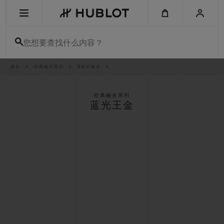
Skip
to
main
content
您想要查找什么内容？
痕
腕表
经典融合系列
3指针腕表
最近搜索
迹
无最近搜索记录
经典融合系列
蓝光王金
新品腕表