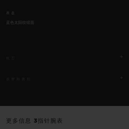
表盘
蓝色太阳纹缎面
机芯
表带和表扣
机芯
HUB1110 自动上链机芯
表带
动力储存
蓝色带衬里橡胶表带
约48小时
更多信息 3指针腕表