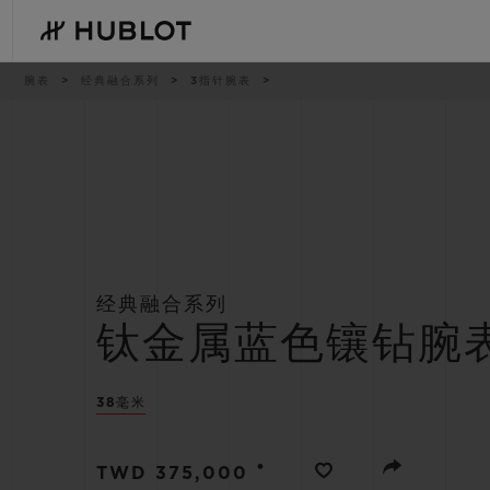
Skip
to
main
content
痕
腕表
经典融合系列
3指针腕表
迹
最近搜索
新品腕表
无最近搜索记录
经典融合系列
钛金属蓝色镶钻腕
38毫米
•
TWD 375,000
BIG BANG系列