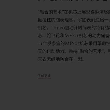
“融合的艺术”在机芯上展现得淋漓
颠覆性的制表理念，宇舶表创造出一
机芯。
Unico
自动计时码表的特有结
芯、陀飞轮和
MP-11
机芯的动力储备
11
个发条盒的
MP-05
机芯采用革命
天的自动动力。秉持“融合的艺术”
天衣无缝地融合在一起。
了解更多