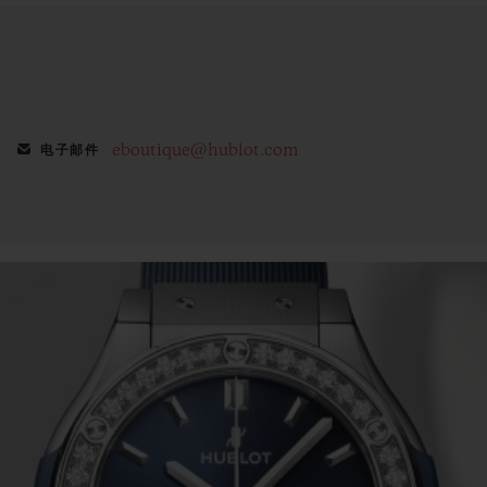
eboutique@hublot.com
电子邮件