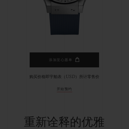
桃粉色陶瓷
ESSENTIAL灰褐
RELOADE
在线专售
TA
预期交付
免费配送与退换货
安全支付
礼品
长质
添加至心愿单
购买价格即宇舶表（USD）所计零售价
查找专卖店
开始预约
重新诠释的优雅