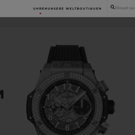
Wonach suc
UHREN
UNSERE WELT
BOUTIQUEN
M