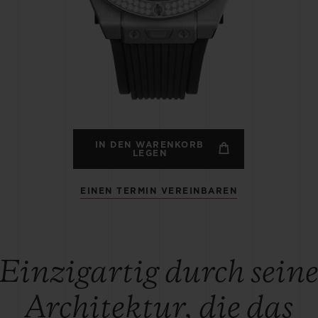
BIG BANG
SPIRI
D
PEACH CERAMIC
ESSE
EXKL
NGEN
UBLOTISTA UND
VORAUSSICHTLICHE
KOSTENLOSE LI
NTIEVERLÄNGERUNG
LIEFERZEIT
& RÜCKSEND
IN DEN WARENKORB
LEGEN
EINEN TERMIN VEREINBAREN
KONTAKT
Einzigartig durch sein
Architektur, die das