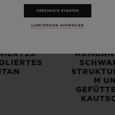
VEREINIGTE STAATEN
LAND/REGION AUSWÄHLEN
EHÄUSE
ARMBA
NIERTES
ARMBAN
OLIERTES
SCHWA
ITAN
STRUKTU
M U
GEFÜTT
KAUTS