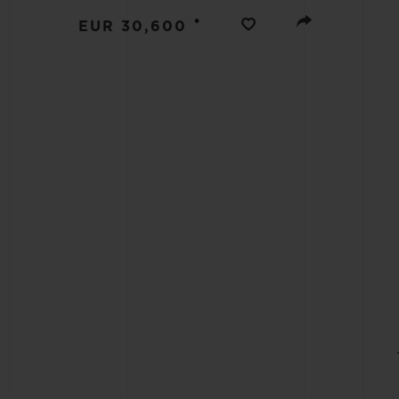
BIG BANG
•
EUR 30,600
SUMMER MULTI-COLORE
CERAMIC
EXKLUSIVE DIENSTLEISTU
5+5-GARANTIE
H
GARA