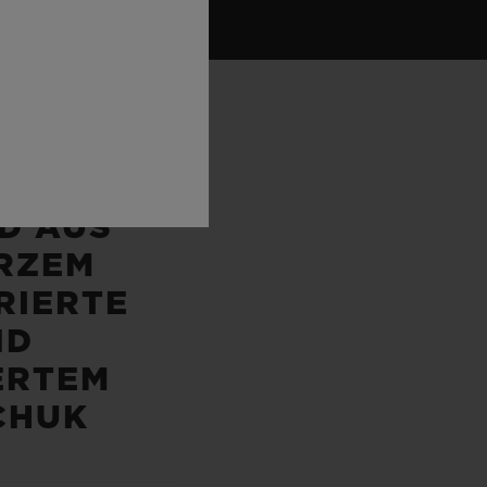
ND
D AUS
RZEM
RIERTE
ND
ERTEM
CHUK